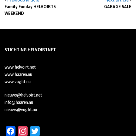
Family Funday HELVOIRTS
GARAGE SALE
WEEKEND
STICHTING HELVOIRTNET
www.helvoirt.net
www.haaren.nu
www.vught.nu
nieuws@helvoirt.net
info@haaren.nu
nieuws@vught.nu
Fa
In
T