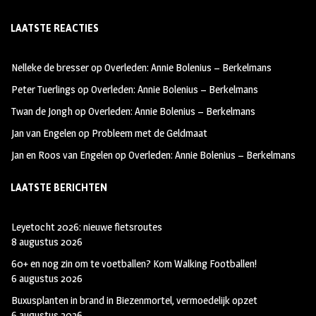
ce
st
wi
LAATSTE REACTIES
b
ag
tt
oo
ra
er
Nelleke de bresser
op
Overleden: Annie Bolenius – Berkelmans
k
m
Peter Tuerlings
op
Overleden: Annie Bolenius – Berkelmans
Twan de Jongh
op
Overleden: Annie Bolenius – Berkelmans
Jan van Engelen
op
Probleem met de Geldmaat
Jan en Roos van Engelen
op
Overleden: Annie Bolenius – Berkelmans
LAATSTE BERICHTEN
Leyetocht 2026: nieuwe fietsroutes
8 augustus 2026
60+ en nog zin om te voetballen? Kom Walking Footballen!
6 augustus 2026
Buxusplanten in brand in Biezenmortel, vermoedelijk opzet
6 augustus 2026