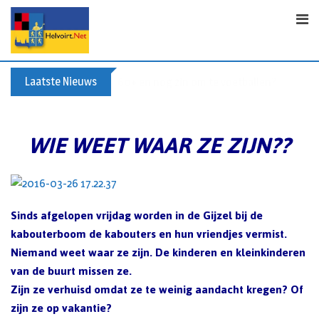
S
k
i
p
t
Laatste Nieuws
60+ en nog zin om te voetballen? Kom Wal
o
c
o
WIE WEET WAAR ZE ZIJN??
n
t
e
n
Sinds afgelopen vrijdag worden in de Gijzel bij de
t
kabouterboom de kabouters en hun vriendjes vermist.
Niemand weet waar ze zijn. De kinderen en kleinkinderen
van de buurt missen ze.
Zijn ze verhuisd omdat ze te weinig aandacht kregen? Of
zijn ze op vakantie?