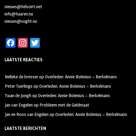
nieuws@helvoirt.net
info@haaren.nu
nieuws@vught.nu
Fa
In
T
ce
st
wi
LAATSTE REACTIES
b
ag
tt
oo
ra
er
Nelleke de bresser
op
Overleden: Annie Bolenius – Berkelmans
k
m
Peter Tuerlings
op
Overleden: Annie Bolenius – Berkelmans
Twan de Jongh
op
Overleden: Annie Bolenius – Berkelmans
Jan van Engelen
op
Probleem met de Geldmaat
Jan en Roos van Engelen
op
Overleden: Annie Bolenius – Berkelmans
LAATSTE BERICHTEN