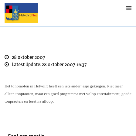
S
k
i
p
t
o
c
o
28 oktober 2007
n
Latest Update: 28 oktober 2007 16:37
t
e
n
Het tonpraoten in Helvoirt heeft een iets ander jasje gekregen. Niet meer
t
alleen tonpraoten, maar een goed programma met volop entertainment, goede
tonpraoters en feest na afloop.
Geef een reactie