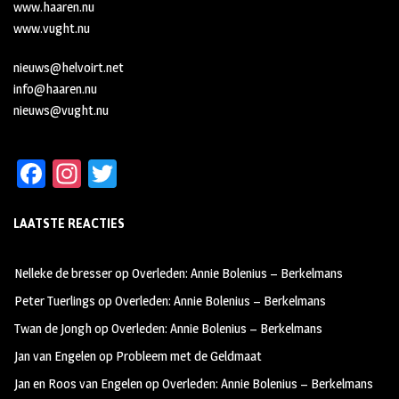
www.haaren.nu
www.vught.nu
nieuws@helvoirt.net
info@haaren.nu
nieuws@vught.nu
Fa
In
T
ce
st
wi
LAATSTE REACTIES
b
ag
tt
oo
ra
er
Nelleke de bresser
op
Overleden: Annie Bolenius – Berkelmans
k
m
Peter Tuerlings
op
Overleden: Annie Bolenius – Berkelmans
Twan de Jongh
op
Overleden: Annie Bolenius – Berkelmans
Jan van Engelen
op
Probleem met de Geldmaat
Jan en Roos van Engelen
op
Overleden: Annie Bolenius – Berkelmans