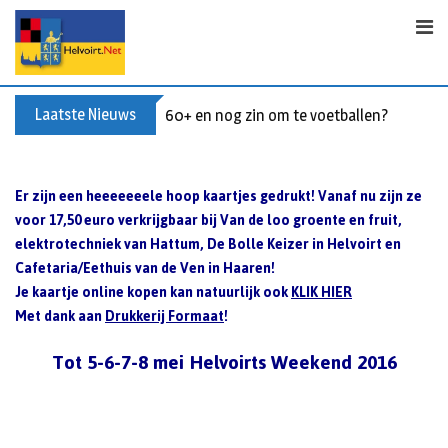
S
k
i
p
t
Laatste Nieuws
60+ en nog zin om te voetballen? Kom Wal
o
c
o
Er zijn een heeeeeeele hoop kaartjes gedrukt! Vanaf nu zijn ze
n
voor 17,50 euro verkrijgbaar bij Van de loo groente en fruit,
t
elektrotechniek van Hattum, De Bolle Keizer in Helvoirt en
e
Cafetaria/Eethuis van de Ven in Haaren!
n
Je kaartje online kopen kan natuurlijk ook
KLIK HIER
t
Met dank aan
Drukkerij Formaat
!
Tot 5-6-7-8 mei ‪Helvoirts Weekend 2016