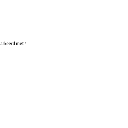
emarkeerd met
*