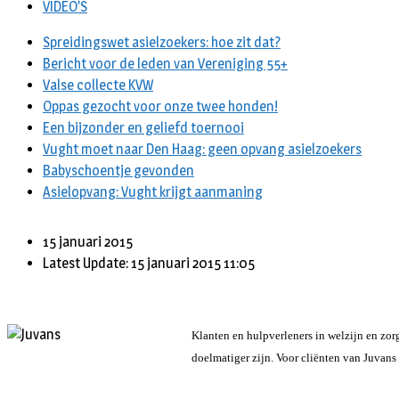
VIDEO’S
Spreidingswet asielzoekers: hoe zit dat?
Bericht voor de leden van Vereniging 55+
Valse collecte KVW
Oppas gezocht voor onze twee honden!
Een bijzonder en geliefd toernooi
Vught moet naar Den Haag: geen opvang asielzoekers
Babyschoentje gevonden
Asielopvang: Vught krijgt aanmaning
15 januari 2015
Latest Update: 15 januari 2015 11:05
Klanten en hulpverleners in welzijn en zor
doelmatiger zijn. Voor cliënten van Juvan