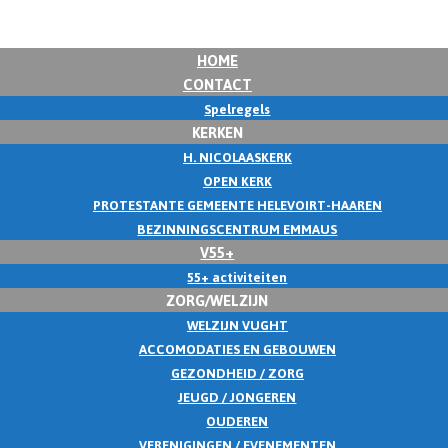
HOME
CONTACT
Spelregels
KERKEN
H. NICOLAASKERK
OPEN KERK
PROTESTANTE GEMEENTE HELEVOIRT-HAAREN
BEZINNINGSCENTRUM EMMAUS
V55+
55+ activiteiten
ZORG/WELZIJN
WELZIJN VUGHT
ACCOMODATIES EN GEBOUWEN
GEZONDHEID / ZORG
JEUGD / JONGEREN
OUDEREN
VERENIGINGEN / EVENEMENTEN