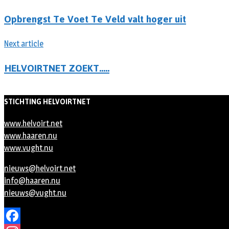
Opbrengst Te Voet Te Veld valt hoger uit
Next article
HELVOIRTNET ZOEKT…..
STICHTING HELVOIRTNET
www.helvoirt.net
www.haaren.nu
www.vught.nu
nieuws@helvoirt.net
info@haaren.nu
nieuws@vught.nu