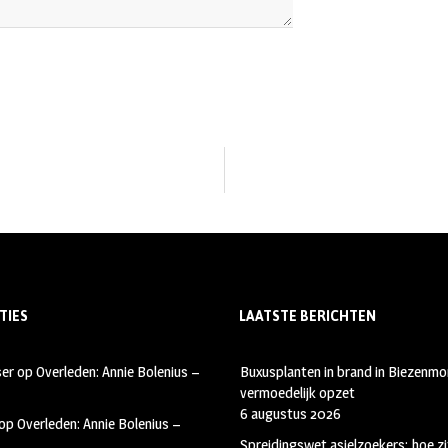
TIES
LAATSTE BERICHTEN
ser
op
Overleden: Annie Bolenius –
Buxusplanten in brand in Biezenmor
vermoedelijk opzet
6 augustus 2026
op
Overleden: Annie Bolenius –
Spreidingswet asielzoekers: hoe zi