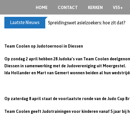
Skip
HOME
CONTACT
KERKEN
V55+
to
content
Laatste Nieuws
Spreidingswet asielzoekers: hoe zit dat?
Team Coolen op Judotoernooi in Diessen
Op zondag 2 april hebben 28 Judoka’s van Team Coolen deelgenome
Diessen in samenwerking met de Judovereniging uit Moergestel.
Ida Hollander en Mart van Gemert wonnen beiden al hun wedstrijd
Op zaterdag 8 april staat de voorlaatste ronde van de Judo Cup B
Team Coolen geeft Judotrainingen voor kinderen vanaf 5 jaar bij h