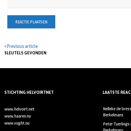
Previous article
SLEUTELS GEVONDEN
STICHTING HELVOIRTNET
LAATSTE REAC
Nelleke de bres
www.helvoirt.net
Berkelmans
www.haaren.nu
www.vught.nu
Peter Tuerlings
Berkelmans