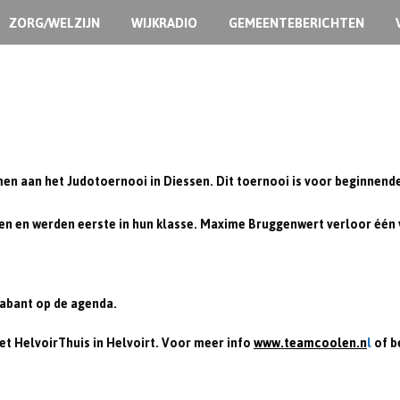
ZORG/WELZIJN
WIJKRADIO
GEMEENTEBERICHTEN
n aan het Judotoernooi in Diessen. Dit toernooi is voor beginnend
en en werden eerste in hun klasse. Maxime Bruggenwert verloor één v
rabant op de agenda.
et HelvoirThuis in Helvoirt. Voor meer info
www.teamcoolen.n
l
of b