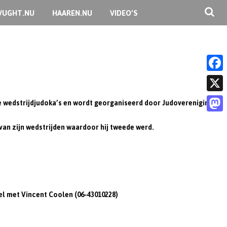
VUGHT.NU
HAAREN.NU
VIDEO’S
F
a
X
e wedstrijdjudoka’s en wordt georganiseerd door Judovereniging
c
M
an zijn wedstrijden waardoor hij tweede werd.
e
a
b
s
o
t
o
o
k
el met Vincent Coolen (06-43010228)
d
o