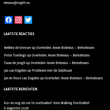
nieuws@vught.nu
Fa
In
T
ce
st
wi
LAATSTE REACTIES
b
ag
tt
oo
ra
er
Nelleke de bresser
op
Overleden: Annie Bolenius – Berkelmans
k
m
Peter Tuerlings
op
Overleden: Annie Bolenius – Berkelmans
Twan de Jongh
op
Overleden: Annie Bolenius – Berkelmans
Jan van Engelen
op
Probleem met de Geldmaat
Jan en Roos van Engelen
op
Overleden: Annie Bolenius – Berkelmans
LAATSTE BERICHTEN
60+ en nog zin om te voetballen? Kom Walking Footballen!
6 augustus 2026