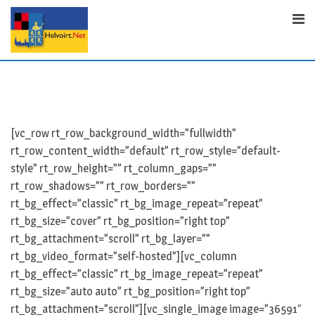
S
k
i
p
t
o
c
o
[vc_row rt_row_background_width=”fullwidth”
n
rt_row_content_width=”default” rt_row_style=”default-
t
style” rt_row_height=”” rt_column_gaps=””
e
rt_row_shadows=”” rt_row_borders=””
n
rt_bg_effect=”classic” rt_bg_image_repeat=”repeat”
t
rt_bg_size=”cover” rt_bg_position=”right top”
rt_bg_attachment=”scroll” rt_bg_layer=””
rt_bg_video_format=”self-hosted”][vc_column
rt_bg_effect=”classic” rt_bg_image_repeat=”repeat”
rt_bg_size=”auto auto” rt_bg_position=”right top”
rt_bg_attachment=”scroll”][vc_single_image image=”36591″