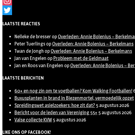
Facebook
Instagram
Twitter
LAATSTE REACTIES
Nelleke de bresser
op
Overleden: Annie Bolenius – Berkelma
Peter Tuerlings
op
Overleden: Annie Bolenius – Berkelmans
Twan de Jongh
op
Overleden: Annie Bolenius – Berkelmans
Jan van Engelen
op
Probleem met de Geldmaat
Jan en Roos van Engelen
op
Overleden: Annie Bolenius – Be
LAATSTE BERICHTEN
60+ en nog zin om te voetballen? Kom Walking Footballen!
Buxusplanten in brand in Biezenmortel, vermoedelijk opzet
Spreidingswet asielzoekers: hoe zit dat?
5 augustus 2026
Bericht voor de leden van Vereniging 55+
5 augustus 2026
Valse collecte KVW
5 augustus 2026
LIKE ONS OP FACEBOOK!