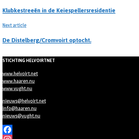
Klubkestreeën in de Keiespellersresidentie
Next article
De Distelberg/Cromvoirt optocht.
STICHTING HELVOIRTNET
www.helvoirt.net
www.haaren.nu
www.vught.nu
nieuws@helvoirt.net
info@haaren.nu
nieuws@vught.nu