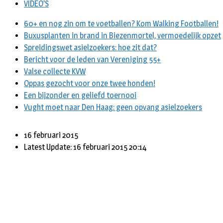
VIDEO’S
60+ en nog zin om te voetballen? Kom Walking Footballen!
Buxusplanten in brand in Biezenmortel, vermoedelijk opzet
Spreidingswet asielzoekers: hoe zit dat?
Bericht voor de leden van Vereniging 55+
Valse collecte KVW
Oppas gezocht voor onze twee honden!
Een bijzonder en geliefd toernooi
Vught moet naar Den Haag: geen opvang asielzoekers
16 februari 2015
Latest Update: 16 februari 2015 20:14