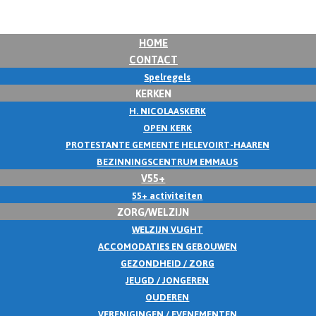
HOME
CONTACT
Spelregels
KERKEN
H. NICOLAASKERK
OPEN KERK
PROTESTANTE GEMEENTE HELEVOIRT-HAAREN
BEZINNINGSCENTRUM EMMAUS
V55+
55+ activiteiten
ZORG/WELZIJN
WELZIJN VUGHT
ACCOMODATIES EN GEBOUWEN
GEZONDHEID / ZORG
JEUGD / JONGEREN
OUDEREN
VERENIGINGEN / EVENEMENTEN