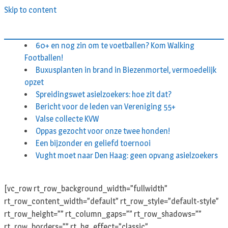
Skip to content
60+ en nog zin om te voetballen? Kom Walking
Footballen!
Buxusplanten in brand in Biezenmortel, vermoedelijk
opzet
Spreidingswet asielzoekers: hoe zit dat?
Bericht voor de leden van Vereniging 55+
Valse collecte KVW
Oppas gezocht voor onze twee honden!
Een bijzonder en geliefd toernooi
Vught moet naar Den Haag: geen opvang asielzoekers
[vc_row rt_row_background_width=”fullwidth”
rt_row_content_width=”default” rt_row_style=”default-style”
rt_row_height=”” rt_column_gaps=”” rt_row_shadows=””
rt_row_borders=”” rt_bg_effect=”classic”