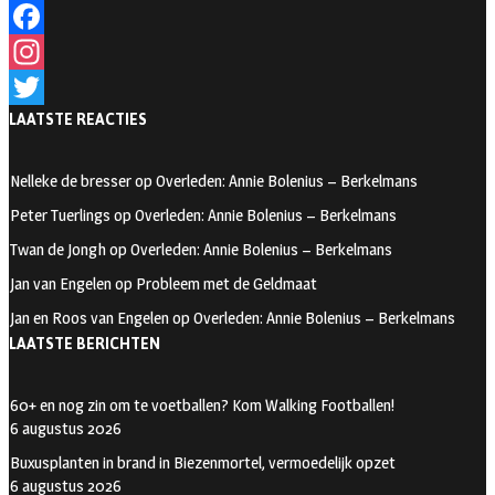
F
a
I
LAATSTE REACTIES
c
n
T
e
s
w
Nelleke de bresser
op
Overleden: Annie Bolenius – Berkelmans
b
t
i
Peter Tuerlings
op
Overleden: Annie Bolenius – Berkelmans
o
a
t
Twan de Jongh
op
Overleden: Annie Bolenius – Berkelmans
o
g
t
Jan van Engelen
op
Probleem met de Geldmaat
k
r
e
Jan en Roos van Engelen
op
Overleden: Annie Bolenius – Berkelmans
a
r
LAATSTE BERICHTEN
m
60+ en nog zin om te voetballen? Kom Walking Footballen!
6 augustus 2026
Buxusplanten in brand in Biezenmortel, vermoedelijk opzet
6 augustus 2026