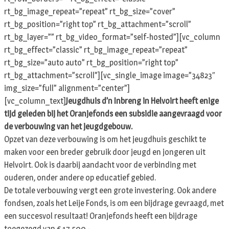
rt_bg_image_repeat=”repeat” rt_bg_size=”cover”
rt_bg_position=”right top” rt_bg_attachment=”scroll”
rt_bg_layer=”” rt_bg_video_format=”self-hosted”][vc_column
rt_bg_effect=”classic” rt_bg_image_repeat=”repeat”
rt_bg_size=”auto auto” rt_bg_position=”right top”
rt_bg_attachment=”scroll”][vc_single_image image=”34823″
img_size=”full” alignment=”center”]
[vc_column_text]
Jeugdhuis d’n Inbreng in Helvoirt heeft enige
tijd geleden bij het Oranjefonds een subsidie
aangevraagd voor
de verbouwing van het jeugdgebouw.
Opzet van deze verbouwing is om het jeugdhuis geschikt te
maken voor een breder gebruik door jeugd en jongeren uit
Helvoirt. Ook is daarbij aandacht voor de verbinding met
ouderen, onder andere op educatief gebied.
De totale verbouwing vergt een grote investering. Ook andere
fondsen, zoals het Leije Fonds, is om een bijdrage gevraagd, met
een succesvol resultaat! Oranjefonds heeft een bijdrage
toegezegd van € 17.500,-.