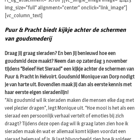
img_size=”full” alignment=”center” onclick=”link_image”]
[vc_column_text]
Puur & Pracht biedt kijkje achter de schermen
van goudsmederij
Draag jij graag sieraden? En ben jij benieuwd hoe een
goudsmid deze maakt? Neem dan op zaterdag 3 november
tijdens “Beleef Het Sieraad” een kijkje achter de schermen van
Puur & Pracht in Helvoirt. Goudsmid Monique van Dorp nodigt
je van harte uit. Bovendien maak jij dan als eerste kennis met
haar eerste eigen sieradenlijn!
“Als goudsmid wil ik sieraden maken die mensen elke dag met
veel plezier dragen”, legt Monique uit. “Hoe mooi is het als een
sieraad een persoonlijk verhaal vertelt of emoties bij zich
draagt? Tijdens deze open dag wil ik graag laten zien hoe ik
sieraden maak én wat er allemaal komt kijken voordat een
sieraad helemaal af is. Ik laat bijvoorbeeld zien hoe ik soldeer,