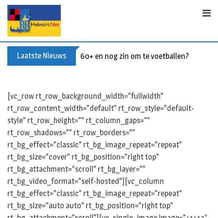
S
k
i
p
t
Laatste Nieuws
60+ en nog zin om te voetballen? Kom Wal
o
c
o
[vc_row rt_row_background_width=”fullwidth”
n
rt_row_content_width=”default” rt_row_style=”default-
t
style” rt_row_height=”” rt_column_gaps=””
e
rt_row_shadows=”” rt_row_borders=””
n
rt_bg_effect=”classic” rt_bg_image_repeat=”repeat”
t
rt_bg_size=”cover” rt_bg_position=”right top”
rt_bg_attachment=”scroll” rt_bg_layer=””
rt_bg_video_format=”self-hosted”][vc_column
rt_bg_effect=”classic” rt_bg_image_repeat=”repeat”
rt_bg_size=”auto auto” rt_bg_position=”right top”
rt_bg_attachment=”scroll”][vc_single_image image=”41413″