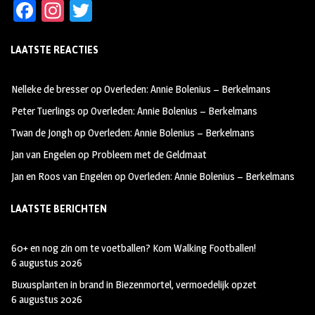
Fa
In
T
ce
st
wi
LAATSTE REACTIES
b
ag
tt
oo
ra
er
Nelleke de bresser
op
Overleden: Annie Bolenius – Berkelmans
k
m
Peter Tuerlings
op
Overleden: Annie Bolenius – Berkelmans
Twan de Jongh
op
Overleden: Annie Bolenius – Berkelmans
Jan van Engelen
op
Probleem met de Geldmaat
Jan en Roos van Engelen
op
Overleden: Annie Bolenius – Berkelmans
LAATSTE BERICHTEN
60+ en nog zin om te voetballen? Kom Walking Footballen!
6 augustus 2026
Buxusplanten in brand in Biezenmortel, vermoedelijk opzet
6 augustus 2026