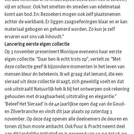
vijl en schuur. Ook het smelten én smeden van edelmetaal
komt aan bod. En: Bezoekers mogen ook zelf plaatsnemen
achter de werkbank. Er liggen zaagoefeningen klaar en er kan
materiaal gebogen en gehamerd worden. Zo kun je zelf
ervaren wat ons vak inhoudt.”
Lancering eerste eigen collectie
Op 3 november presenteert Monique eveneens haar eerste
eigen collectie. “Daar ben ik echt trots op”, vertelt ze. “Met
deze collectie geef ik bijzondere momenten in het leven van
mensen kleur én betekenis. Ik wil graag dat iemand, die een
sieraad uit deze collectie draagt, zich geweldig voelt en dat
ook uitstraalt! Natuurlijk heb ik bij het ontwerpen ook rekening
gehouden met draagbaarheid, uitstraling en elegantie.”
‘Beleef Het Sieraad’ is de 4e jaarlijkse open dag van de Goud-
en Zilverbranche en vindt dit jaar plaats op zaterdag 3
november. Op deze dag openen alle deelnemers de deuren en
tonen zij hun mooie ambacht. Ook Puur & Pracht neemt deel
aan dit landelijke initiatief en is geopend van 10.00 tot 16.00