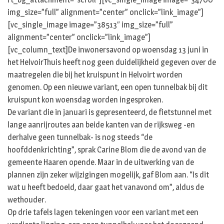
img_size=”full” alignment=”center” onclick=”link_image”]
[vc_single_image image=”38513″ img_size=”full”
alignment=”center” onclick=”link_image”]
[vc_column_text]De inwonersavond op woensdag 13 juni in
het HelvoirThuis heeft nog geen duidelijkheid gegeven over de
maatregelen die bij het kruispunt in Helvoirt worden
genomen. Op een nieuwe variant, een open tunnelbak bij dit
kruispunt kon woensdag worden ingesproken.
De variant die in januari is gepresenteerd, de fietstunnel met
lange aanrijroutes aan beide kanten van de rijksweg -en
derhalve geen tunnelbak- is nog steeds “de
hoofddenkrichting”, sprak Carine Blom die de avond van de
gemeente Haaren opende. Maar in de uitwerking van de
plannen zijn zeker wijzigingen mogelijk, gaf Blom aan. “Is dit
wat u heeft bedoeld, daar gaat het vanavond om”, aldus de
wethouder.
Op drie tafels lagen tekeningen voor een variant met een