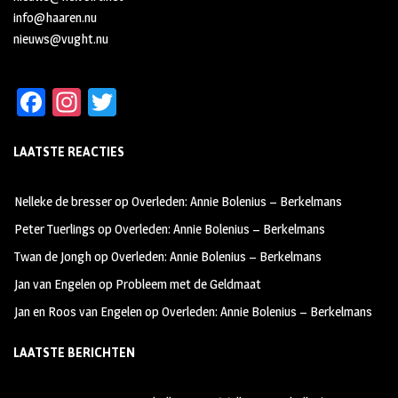
info@haaren.nu
nieuws@vught.nu
Fa
In
T
ce
st
wi
LAATSTE REACTIES
b
ag
tt
oo
ra
er
Nelleke de bresser
op
Overleden: Annie Bolenius – Berkelmans
k
m
Peter Tuerlings
op
Overleden: Annie Bolenius – Berkelmans
Twan de Jongh
op
Overleden: Annie Bolenius – Berkelmans
Jan van Engelen
op
Probleem met de Geldmaat
Jan en Roos van Engelen
op
Overleden: Annie Bolenius – Berkelmans
LAATSTE BERICHTEN