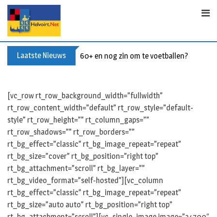
S
k
i
p
t
Laatste Nieuws
60+ en nog zin om te voetballen? Kom Wal
o
c
o
[vc_row rt_row_background_width=”fullwidth”
n
rt_row_content_width=”default” rt_row_style=”default-
t
style” rt_row_height=”” rt_column_gaps=””
e
rt_row_shadows=”” rt_row_borders=””
n
rt_bg_effect=”classic” rt_bg_image_repeat=”repeat”
t
rt_bg_size=”cover” rt_bg_position=”right top”
rt_bg_attachment=”scroll” rt_bg_layer=””
rt_bg_video_format=”self-hosted”][vc_column
rt_bg_effect=”classic” rt_bg_image_repeat=”repeat”
rt_bg_size=”auto auto” rt_bg_position=”right top”
rt_bg_attachment=”scroll”][vc_single_image image=”34700″