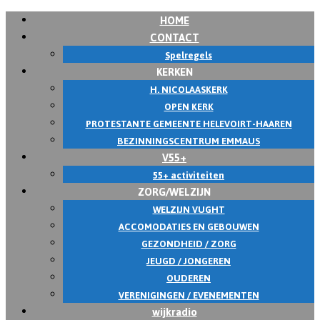
HOME
Skip
CONTACT
to
Spelregels
content
KERKEN
H. NICOLAASKERK
OPEN KERK
PROTESTANTE GEMEENTE HELEVOIRT-HAAREN
BEZINNINGSCENTRUM EMMAUS
V55+
55+ activiteiten
ZORG/WELZIJN
WELZIJN VUGHT
ACCOMODATIES EN GEBOUWEN
GEZONDHEID / ZORG
JEUGD / JONGEREN
OUDEREN
VERENIGINGEN / EVENEMENTEN
wijkradio