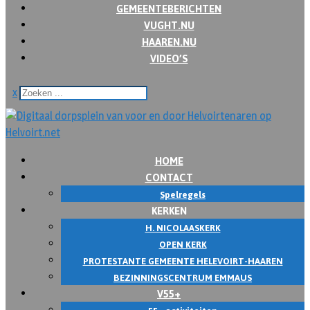
GEMEENTEBERICHTEN
VUGHT.NU
HAAREN.NU
VIDEO’S
x
HOME
CONTACT
Spelregels
KERKEN
H. NICOLAASKERK
OPEN KERK
PROTESTANTE GEMEENTE HELEVOIRT-HAAREN
BEZINNINGSCENTRUM EMMAUS
V55+