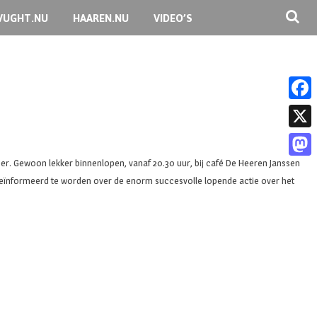
VUGHT.NU
HAAREN.NU
VIDEO’S
F
a
X
c
r. Gewoon lekker binnenlopen, vanaf 20.30 uur, bij café De Heeren Janssen
M
e
nformeerd te worden over de enorm succesvolle lopende actie over het
a
b
s
o
t
o
o
k
d
o