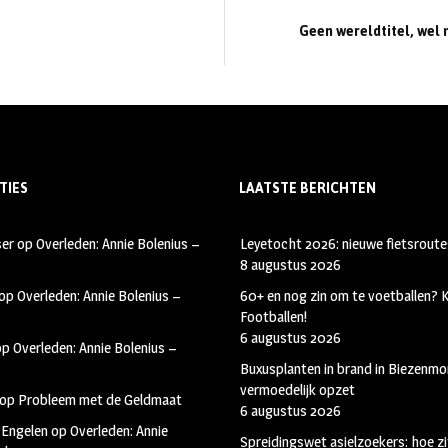
Geen wereldtitel, wel 
TIES
LAATSTE BERICHTEN
ser
op
Overleden: Annie Bolenius –
Leyetocht 2026: nieuwe fietsroute
8 augustus 2026
op
Overleden: Annie Bolenius –
60+ en nog zin om te voetballen?
Footballen!
6 augustus 2026
op
Overleden: Annie Bolenius –
Buxusplanten in brand in Biezenmor
vermoedelijk opzet
op
Probleem met de Geldmaat
6 augustus 2026
 Engelen
op
Overleden: Annie
Spreidingswet asielzoekers: hoe zi