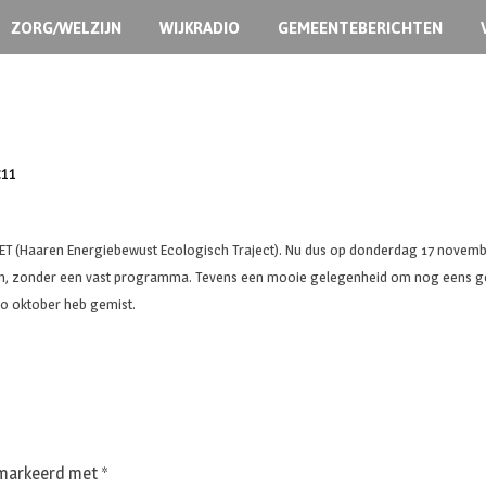
ZORG/WELZIJN
WIJKRADIO
GEMEENTEBERICHTEN
:11
EET (Haaren Energiebewust Ecologisch Traject). Nu dus op donderdag 17 novembe
n, zonder een vast programma. Tevens een mooie gelegenheid om nog eens geï
20 oktober heb gemist.
gemarkeerd met
*