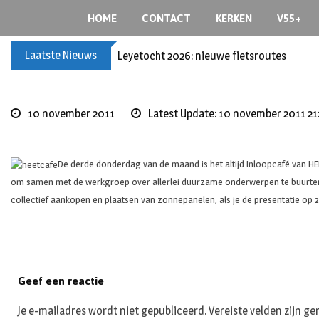
Skip
HOME
CONTACT
KERKEN
V55+
to
content
Laatste Nieuws
Leyetocht 2026: nieuwe fietsroutes
10 november 2011
Latest Update: 10 november 2011 21
De derde donderdag van de maand is het altijd Inloopcafé van H
om samen met de werkgroep over allerlei duurzame onderwerpen te buurte
collectief aankopen en plaatsen van zonnepanelen, als je de presentatie op 
Geef een reactie
Je e-mailadres wordt niet gepubliceerd.
Vereiste velden zijn 