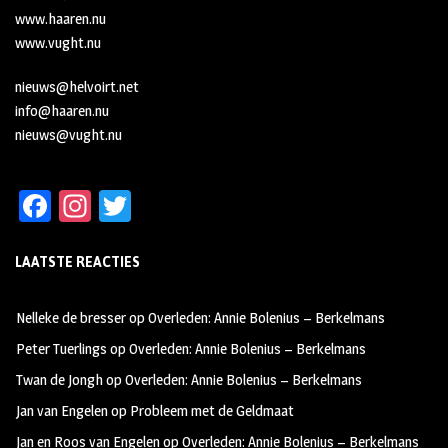
www.haaren.nu
www.vught.nu
nieuws@helvoirt.net
info@haaren.nu
nieuws@vught.nu
Fa
In
T
ce
st
wi
LAATSTE REACTIES
b
ag
tt
oo
ra
er
Nelleke de bresser
op
Overleden: Annie Bolenius – Berkelmans
k
m
Peter Tuerlings
op
Overleden: Annie Bolenius – Berkelmans
Twan de Jongh
op
Overleden: Annie Bolenius – Berkelmans
Jan van Engelen
op
Probleem met de Geldmaat
Jan en Roos van Engelen
op
Overleden: Annie Bolenius – Berkelmans