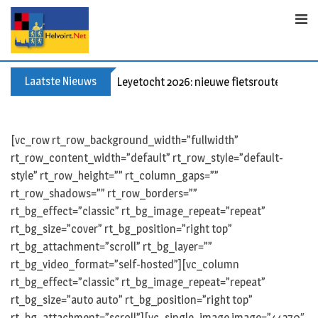
Skip
to
content
Laatste Nieuws
Leyetocht 2026: nieuwe fietsroutes
[vc_row rt_row_background_width=”fullwidth”
rt_row_content_width=”default” rt_row_style=”default-
style” rt_row_height=”” rt_column_gaps=””
rt_row_shadows=”” rt_row_borders=””
rt_bg_effect=”classic” rt_bg_image_repeat=”repeat”
rt_bg_size=”cover” rt_bg_position=”right top”
rt_bg_attachment=”scroll” rt_bg_layer=””
rt_bg_video_format=”self-hosted”][vc_column
rt_bg_effect=”classic” rt_bg_image_repeat=”repeat”
rt_bg_size=”auto auto” rt_bg_position=”right top”
rt_bg_attachment=”scroll”][vc_single_image image=”44270″