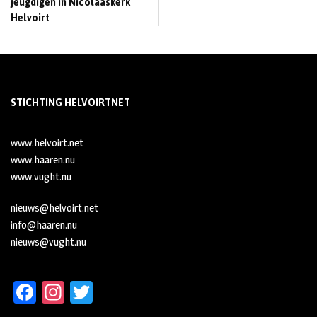
jeugdigen in Nicolaaskerk
Helvoirt
STICHTING HELVOIRTNET
www.helvoirt.net
www.haaren.nu
www.vught.nu
nieuws@helvoirt.net
info@haaren.nu
nieuws@vught.nu
Fa
In
T
ce
st
wi