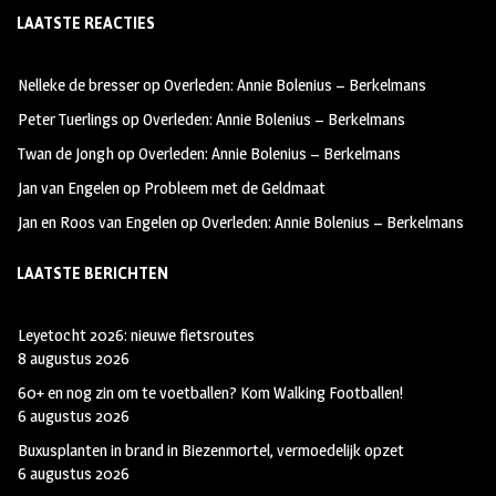
LAATSTE REACTIES
b
ag
tt
oo
ra
er
Nelleke de bresser
op
Overleden: Annie Bolenius – Berkelmans
k
m
Peter Tuerlings
op
Overleden: Annie Bolenius – Berkelmans
Twan de Jongh
op
Overleden: Annie Bolenius – Berkelmans
Jan van Engelen
op
Probleem met de Geldmaat
Jan en Roos van Engelen
op
Overleden: Annie Bolenius – Berkelmans
LAATSTE BERICHTEN
Leyetocht 2026: nieuwe fietsroutes
8 augustus 2026
60+ en nog zin om te voetballen? Kom Walking Footballen!
6 augustus 2026
Buxusplanten in brand in Biezenmortel, vermoedelijk opzet
6 augustus 2026