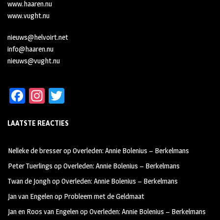
www.haaren.nu
www.vught.nu
nieuws@helvoirt.net
info@haaren.nu
nieuws@vught.nu
Fa
In
T
ce
st
wi
LAATSTE REACTIES
b
ag
tt
oo
ra
er
Nelleke de bresser
op
Overleden: Annie Bolenius – Berkelmans
k
m
Peter Tuerlings
op
Overleden: Annie Bolenius – Berkelmans
Twan de Jongh
op
Overleden: Annie Bolenius – Berkelmans
Jan van Engelen
op
Probleem met de Geldmaat
Jan en Roos van Engelen
op
Overleden: Annie Bolenius – Berkelmans