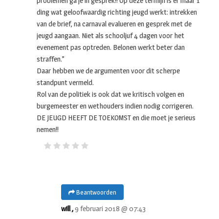
problemen ga je in gesprek!! Op deze termijn is er maar 1
ding wat geloofwaardig richting jeugd werkt: intrekken
van de brief, na carnaval evalueren en gesprek met de
jeugd aangaan. Niet als schooljuf 4 dagen voor het
evenement pas optreden. Belonen werkt beter dan
straffen.”
Daar hebben we de argumenten voor dit scherpe
standpunt vermeld.
Rol van de politiek is ook dat we kritisch volgen en
burgemeester en wethouders indien nodig corrigeren.
DE JEUGD HEEFT DE TOEKOMST en die moet je serieus
nemen!!
Beantwoorden
will ,
9 februari 2018 @ 07:43