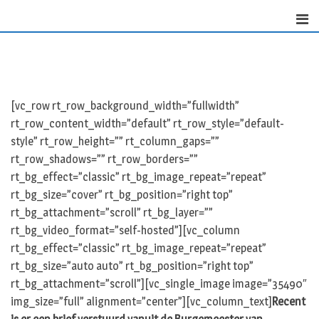
S
k
i
p
t
o
[vc_row rt_row_background_width=”fullwidth”
c
rt_row_content_width=”default” rt_row_style=”default-
o
style” rt_row_height=”” rt_column_gaps=””
n
rt_row_shadows=”” rt_row_borders=””
t
rt_bg_effect=”classic” rt_bg_image_repeat=”repeat”
e
rt_bg_size=”cover” rt_bg_position=”right top”
n
rt_bg_attachment=”scroll” rt_bg_layer=””
t
rt_bg_video_format=”self-hosted”][vc_column
rt_bg_effect=”classic” rt_bg_image_repeat=”repeat”
rt_bg_size=”auto auto” rt_bg_position=”right top”
rt_bg_attachment=”scroll”][vc_single_image image=”35490″
img_size=”full” alignment=”center”][vc_column_text]
Recent