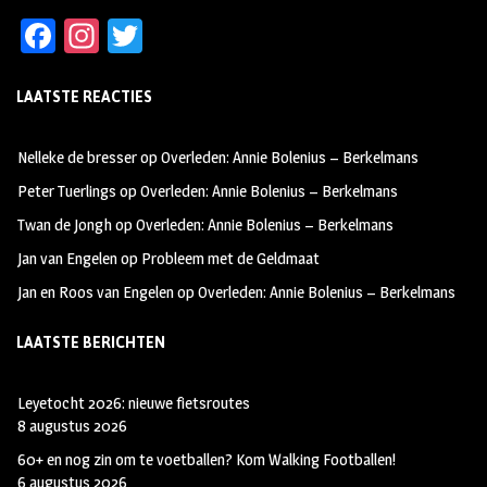
Fa
In
T
ce
st
wi
LAATSTE REACTIES
b
ag
tt
oo
ra
er
Nelleke de bresser
op
Overleden: Annie Bolenius – Berkelmans
k
m
Peter Tuerlings
op
Overleden: Annie Bolenius – Berkelmans
Twan de Jongh
op
Overleden: Annie Bolenius – Berkelmans
Jan van Engelen
op
Probleem met de Geldmaat
Jan en Roos van Engelen
op
Overleden: Annie Bolenius – Berkelmans
LAATSTE BERICHTEN
Leyetocht 2026: nieuwe fietsroutes
8 augustus 2026
60+ en nog zin om te voetballen? Kom Walking Footballen!
6 augustus 2026