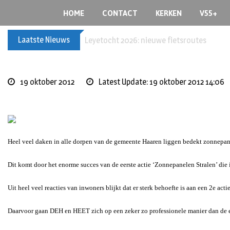
Skip
HOME
CONTACT
KERKEN
V55+
to
content
Laatste Nieuws
60+ en nog zin om te voetballen? Kom Wal
19 oktober 2012
Latest Update: 19 oktober 2012 14:06
Heel veel daken in alle dorpen van de gemeente Haaren liggen bedekt zonnepan
Dit komt door het enorme succes van de eerste actie ‘Zonnepanelen Stralen’ die
Uit heel veel reacties van inwoners blijkt dat er sterk behoefte is aan een 2e actie
Daarvoor gaan DEH en HEET zich op een zeker zo professionele manier dan de ee