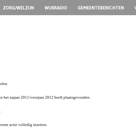
ZORG/WELZIJN
WIJKRADIO
GEMEENTEBERICHTEN
king Footballen!
elen.
 in het najaar 2011/voorjaar 2012 heeft plaatsgevonden.
.
rste actie volledig inzetten.