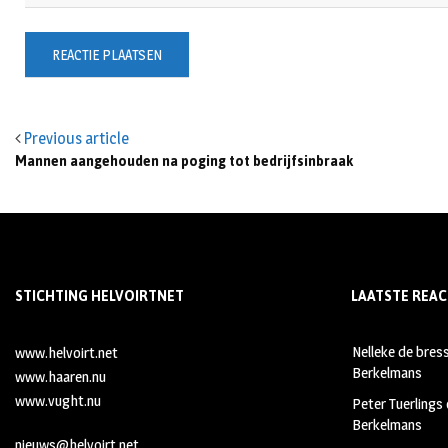
Previous article
Mannen aangehouden na poging tot bedrijfsinbraak
STICHTING HELVOIRTNET
LAATSTE REAC
Nelleke de bres
www.helvoirt.net
Berkelmans
www.haaren.nu
www.vught.nu
Peter Tuerlings
Berkelmans
nieuws@helvoirt.net