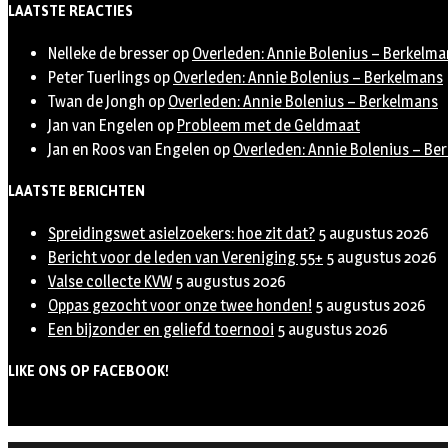
LAATSTE REACTIES
Nelleke de bresser
op
Overleden: Annie Bolenius – Berkelma
Peter Tuerlings
op
Overleden: Annie Bolenius – Berkelmans
Twan de Jongh
op
Overleden: Annie Bolenius – Berkelmans
Jan van Engelen
op
Probleem met de Geldmaat
Jan en Roos van Engelen
op
Overleden: Annie Bolenius – Be
LAATSTE BERICHTEN
Spreidingswet asielzoekers: hoe zit dat?
5 augustus 2026
Bericht voor de leden van Vereniging 55+
5 augustus 2026
Valse collecte KVW
5 augustus 2026
Oppas gezocht voor onze twee honden!
5 augustus 2026
Een bijzonder en geliefd toernooi
5 augustus 2026
LIKE ONS OP FACEBOOK!