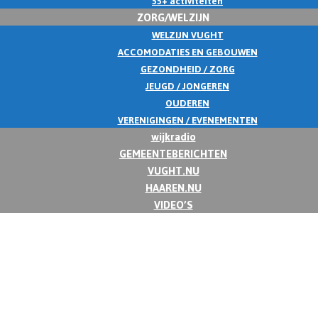
55+ activiteiten
ZORG/WELZIJN
WELZIJN VUGHT
ACCOMODATIES EN GEBOUWEN
GEZONDHEID / ZORG
JEUGD / JONGEREN
OUDEREN
VERENIGINGEN / EVENEMENTEN
wijkradio
GEMEENTEBERICHTEN
VUGHT.NU
HAAREN.NU
VIDEO’S