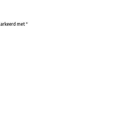
emarkeerd met
*