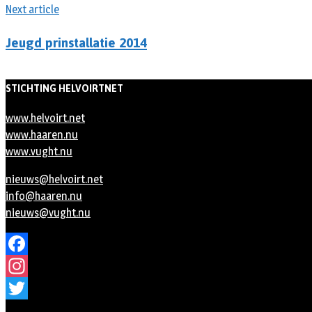
Next article
Jeugd prinstallatie 2014
STICHTING HELVOIRTNET
www.helvoirt.net
www.haaren.nu
www.vught.nu
nieuws@helvoirt.net
info@haaren.nu
nieuws@vught.nu
Facebook
Instagram
Twitter