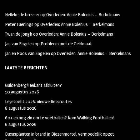
oo
ra
er
Nelleke de bresser
op
Overleden: Annie Bolenius – Berkelmans
k
m
Peter Tuerlings
op
Overleden: Annie Bolenius – Berkelmans
Twan de Jongh
op
Overleden: Annie Bolenius – Berkelmans
Jan van Engelen
op
Probleem met de Geldmaat
Jan en Roos van Engelen
op
Overleden: Annie Bolenius – Berkelmans
LAATSTE BERICHTEN
Guldenberg/Heikant afsluiten?
10 augustus 2026
Leyetocht 2026: nieuwe fietsroutes
8 augustus 2026
60+ en nog zin om te voetballen? Kom Walking Footballen!
6 augustus 2026
Buxusplanten in brand in Biezenmortel, vermoedelijk opzet