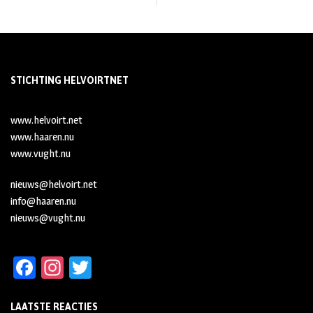
STICHTING HELVOIRTNET
www.helvoirt.net
www.haaren.nu
www.vught.nu
nieuws@helvoirt.net
info@haaren.nu
nieuws@vught.nu
Fa
In
T
ce
st
wi
LAATSTE REACTIES
b
ag
tt