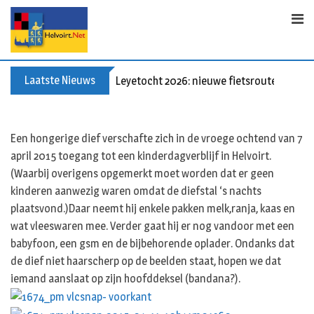
S
k
i
p
t
Laatste Nieuws
Leyetocht 2026: nieuwe fietsroutes
o
c
o
Een hongerige dief verschafte zich in de vroege ochtend van 7
n
april 2015 toegang tot een kinderdagverblijf in Helvoirt.
t
(Waarbij overigens opgemerkt moet worden dat er geen
e
kinderen aanwezig waren omdat de diefstal ‘s nachts
n
plaatsvond.)Daar neemt hij enkele pakken melk,ranja, kaas en
t
wat vleeswaren mee. Verder gaat hij er nog vandoor met een
babyfoon, een gsm en de bijbehorende oplader. Ondanks dat
de dief niet haarscherp op de beelden staat, hopen we dat
iemand aanslaat op zijn hoofddeksel (bandana?).