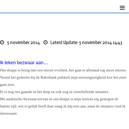
S
k
i
p
t
o
5 november 2014
Latest Update: 5 november 2014 14:43
c
o
n
Ik teken bezwaar aan…
t
Ons dorpje is bezig met een mooie evolutie, het gaat er allemaal erg mooi uitzien.
e
Vooral het gedeelte bij de Rabobank prikkelt mijn nieuwsgierigheid hoe het eruit
n
gaat zien.
t
Er is nog iets gaande in het dorp en ook nog in verschillende situaties.
Het aanklacht-/bezwaar-niveau in ons dorpje is mijn inziens erg gestegen de
laatste tijd. wie er gelijk heeft daar waag ik mij niet aan, maar de situaties vind ik
interessant.