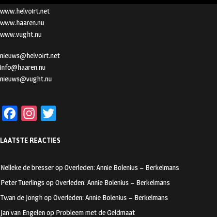
www.helvoirt.net
www.haaren.nu
www.vught.nu
nieuws@helvoirt.net
info@haaren.nu
nieuws@vught.nu
Fa
In
T
ce
st
wi
LAATSTE REACTIES
b
ag
tt
oo
ra
er
Nelleke de bresser
op
Overleden: Annie Bolenius – Berkelmans
k
m
Peter Tuerlings
op
Overleden: Annie Bolenius – Berkelmans
Twan de Jongh
op
Overleden: Annie Bolenius – Berkelmans
Jan van Engelen
op
Probleem met de Geldmaat