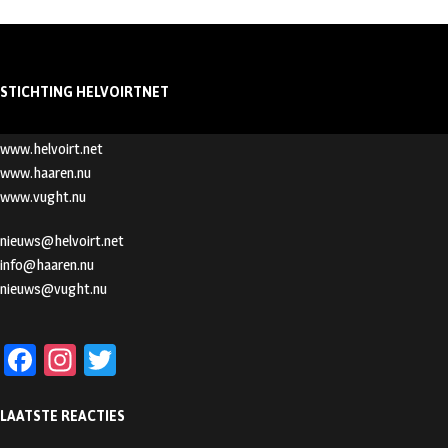
STICHTING HELVOIRTNET
www.helvoirt.net
www.haaren.nu
www.vught.nu
nieuws@helvoirt.net
info@haaren.nu
nieuws@vught.nu
Fa
In
T
ce
st
wi
LAATSTE REACTIES
b
ag
tt