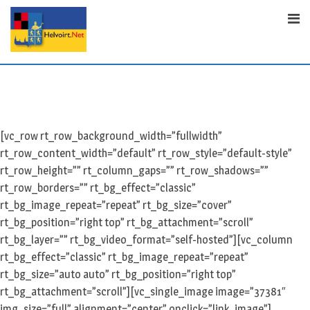
Skip
to
content
[vc_row rt_row_background_width=”fullwidth”
rt_row_content_width=”default” rt_row_style=”default-style”
rt_row_height=”” rt_column_gaps=”” rt_row_shadows=””
rt_row_borders=”” rt_bg_effect=”classic”
rt_bg_image_repeat=”repeat” rt_bg_size=”cover”
rt_bg_position=”right top” rt_bg_attachment=”scroll”
rt_bg_layer=”” rt_bg_video_format=”self-hosted”][vc_column
rt_bg_effect=”classic” rt_bg_image_repeat=”repeat”
rt_bg_size=”auto auto” rt_bg_position=”right top”
rt_bg_attachment=”scroll”][vc_single_image image=”37381″
img_size=”full” alignment=”center” onclick=”link_image”]