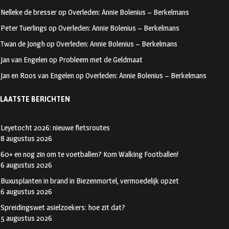
oo
ra
er
Nelleke de bresser
op
Overleden: Annie Bolenius – Berkelmans
k
m
Peter Tuerlings
op
Overleden: Annie Bolenius – Berkelmans
Twan de Jongh
op
Overleden: Annie Bolenius – Berkelmans
Jan van Engelen
op
Probleem met de Geldmaat
Jan en Roos van Engelen
op
Overleden: Annie Bolenius – Berkelmans
LAATSTE BERICHTEN
Leyetocht 2026: nieuwe fietsroutes
8 augustus 2026
60+ en nog zin om te voetballen? Kom Walking Footballen!
6 augustus 2026
Buxusplanten in brand in Biezenmortel, vermoedelijk opzet
6 augustus 2026
Spreidingswet asielzoekers: hoe zit dat?
5 augustus 2026