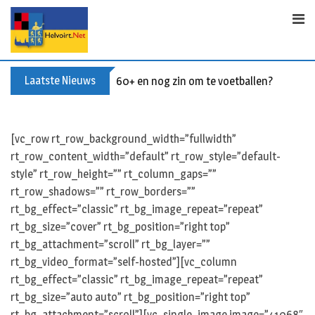
S
k
i
p
t
Laatste Nieuws
60+ en nog zin om te voetballen? Kom Wal
o
c
o
[vc_row rt_row_background_width=”fullwidth”
n
rt_row_content_width=”default” rt_row_style=”default-
t
style” rt_row_height=”” rt_column_gaps=””
e
rt_row_shadows=”” rt_row_borders=””
n
rt_bg_effect=”classic” rt_bg_image_repeat=”repeat”
t
rt_bg_size=”cover” rt_bg_position=”right top”
rt_bg_attachment=”scroll” rt_bg_layer=””
rt_bg_video_format=”self-hosted”][vc_column
rt_bg_effect=”classic” rt_bg_image_repeat=”repeat”
rt_bg_size=”auto auto” rt_bg_position=”right top”
rt_bg_attachment=”scroll”][vc_single_image image=”41068″