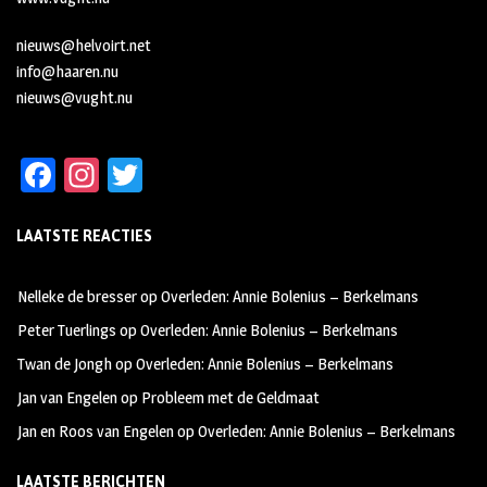
nieuws@helvoirt.net
info@haaren.nu
nieuws@vught.nu
Fa
In
T
ce
st
wi
LAATSTE REACTIES
b
ag
tt
oo
ra
er
Nelleke de bresser
op
Overleden: Annie Bolenius – Berkelmans
k
m
Peter Tuerlings
op
Overleden: Annie Bolenius – Berkelmans
Twan de Jongh
op
Overleden: Annie Bolenius – Berkelmans
Jan van Engelen
op
Probleem met de Geldmaat
Jan en Roos van Engelen
op
Overleden: Annie Bolenius – Berkelmans
LAATSTE BERICHTEN