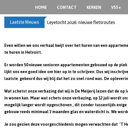
Skip
HOME
CONTACT
KERKEN
V55+
to
content
Laatste Nieuws
60+ en nog zin om te voetballen? Kom Wal
Even willen we ons verhaal kwijt over het huren van een apparte
te huren in Helvoirt.
Er worden 50 nieuwe senioren appartementen gebouwd op de plek va
lijkt ons een goed idee om hier op in te schrijven. Dus wij insch
laatste gebeurd dus wij blij dat het zo snel rond was. De oplever
Wat schetst onze verbazing dat wij in De Meijerij lezen dat de op 
in wonen kan. Maar wat schets onze verbazing, op 12 juli wordt o
mogelijk langer wordt opgeschoven , dit zonder tussentijds enige 
gebouw reeds minimaal 3 maanden glas en waterdicht is. We worden
Je zou gezien deze voorgeschiedenis mogen verwachten dat ’T H