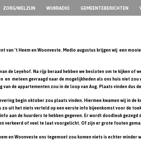
ZORG/WELZIJN
WIJKRADIO
GEMEENTEBERICHTEN
king Footballen!
ment van ’t Heem en Woonveste. Medio augustus krijgen wij een mooi
n de Leyehof. Na rijp beraad hebben we besloten om te kijken of we
rijven en meteen gevraagd naar de mogelijkheden als ons huis niet zo
ing van de appartementen zou in de loop van Aug. Plaats vinden dus d
levering begin oktober zou plaats vinden. Hiermee kwamen wij in de k
ns zo uit het niets verteld op een eerste info bijeenkomst voor de 
info aan de huurders te hebben gegeven. Er wordt doodleuk gezegd dat 
 verkeerd of veel te laat voorgelicht. Of zijn er grote fouten gema
eem en Woonveste ons tegemoet zou komen niets is echter minder w