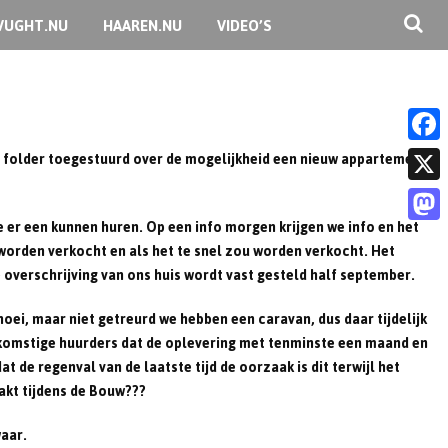
VUGHT.NU
HAAREN.NU
VIDEO’S
e folder toegestuurd over de mogelijkheid een nieuw appartement
F
a
X
c
 er een kunnen huren. Op een info morgen krijgen we info en het
M
u worden verkocht en als het te snel zou worden verkocht. Het
e
a
e overschrijving van ons huis wordt vast gesteld half september.
b
s
noei, maar niet getreurd we hebben een caravan, dus daar tijdelijk
o
t
toekomstige huurders dat de oplevering met tenminste een maand en
o
de regenval van de laatste tijd de oorzaak is dit terwijl het
o
k
akt tijdens de Bouw???
d
o
aar.