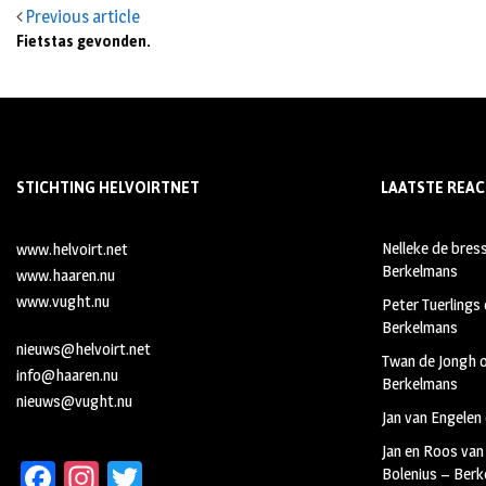
Previous article
Fietstas gevonden.
STICHTING HELVOIRTNET
LAATSTE REAC
Nelleke de bres
www.helvoirt.net
Berkelmans
www.haaren.nu
www.vught.nu
Peter Tuerlings
Berkelmans
nieuws@helvoirt.net
Twan de Jongh
info@haaren.nu
Berkelmans
nieuws@vught.nu
Jan van Engelen
Jan en Roos van
Fa
In
T
Bolenius – Ber