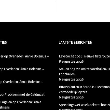
TIES
LAATSTE BERICHTEN
ser
op
Overleden: Annie Bolenius –
Leyetocht 2026: nieuwe fietsroute
8 augustus 2026
op
Overleden: Annie Bolenius –
60+ en nog zin om te voetballen?
Footballen!
6 augustus 2026
op
Overleden: Annie Bolenius –
Buxusplanten in brand in Biezenmor
vermoedelijk opzet
op
Probleem met de Geldmaat
6 augustus 2026
 Engelen
op
Overleden: Annie
Spreidingswet asielzoekers: hoe zi
kelmans
5 augustus 2026