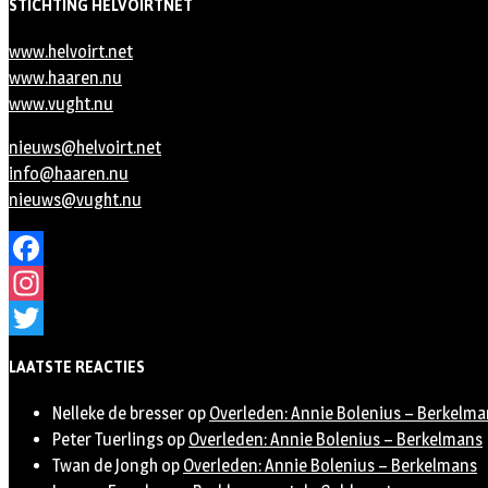
STICHTING HELVOIRTNET
www.helvoirt.net
www.haaren.nu
www.vught.nu
nieuws@helvoirt.net
info@haaren.nu
nieuws@vught.nu
Facebook
Instagram
Twitter
LAATSTE REACTIES
Nelleke de bresser
op
Overleden: Annie Bolenius – Berkelma
Peter Tuerlings
op
Overleden: Annie Bolenius – Berkelmans
Twan de Jongh
op
Overleden: Annie Bolenius – Berkelmans