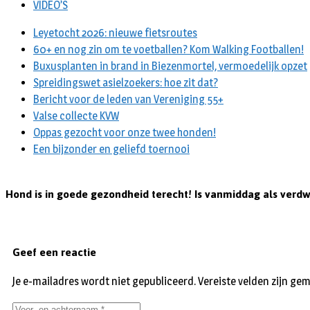
VIDEO’S
Leyetocht 2026: nieuwe fietsroutes
60+ en nog zin om te voetballen? Kom Walking Footballen!
Buxusplanten in brand in Biezenmortel, vermoedelijk opzet
Spreidingswet asielzoekers: hoe zit dat?
Bericht voor de leden van Vereniging 55+
Valse collecte KVW
Oppas gezocht voor onze twee honden!
Een bijzonder en geliefd toernooi
Hond is in goede gezondheid terecht! Is vanmiddag als ve
Geef een reactie
Je e-mailadres wordt niet gepubliceerd.
Vereiste velden zijn g