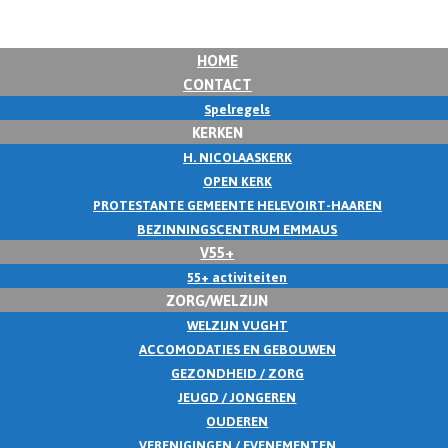
HOME
CONTACT
Spelregels
KERKEN
H. NICOLAASKERK
OPEN KERK
PROTESTANTE GEMEENTE HELEVOIRT-HAAREN
BEZINNINGSCENTRUM EMMAUS
V55+
55+ activiteiten
ZORG/WELZIJN
WELZIJN VUGHT
ACCOMODATIES EN GEBOUWEN
GEZONDHEID / ZORG
JEUGD / JONGEREN
OUDEREN
VERENIGINGEN / EVENEMENTEN