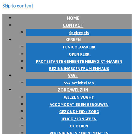
Skip to content
HOME
CONTACT
Spelregels
KERKEN
H. NICOLAASKERK
OPEN KERK
PROTESTANTE GEMEENTE HELEVOIRT-HAAREN
BEZINNINGSCENTRUM EMMAUS
V55+
55+ activiteiten
ZORG/WELZIJN
WELZIJN VUGHT
ACCOMODATIES EN GEBOUWEN
GEZONDHEID / ZORG
JEUGD / JONGEREN
OUDEREN
VERENIGINGEN / EVENEMENTEN