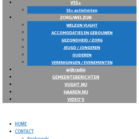
V55+
55+ activiteiten
ZORG/WELZIJN
WELZIJN VUGHT
ACCOMODATIES EN GEBOUWEN
GEZONDHEID / ZORG
JEUGD / JONGEREN
OUDEREN
VERENIGINGEN / EVENEMENTEN
wijkradio
GEMEENTEBERICHTEN
VUGHT.NU
HAAREN.NU
VIDEO’S
HOME
CONTACT
Spelregels