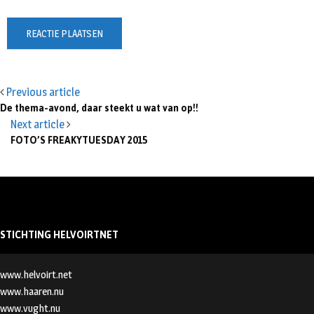
Previous article
De thema-avond, daar steekt u wat van op!!
Next article
FOTO’S FREAKYTUESDAY 2015
STICHTING HELVOIRTNET
www.helvoirt.net
www.haaren.nu
www.vught.nu