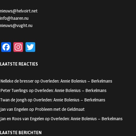
nieuws@helvoirt.net
info@haaren.nu
nieuws@vught.nu
Fa
In
T
ce
st
wi
LAATSTE REACTIES
b
ag
tt
oo
ra
er
Nelleke de bresser
op
Overleden: Annie Bolenius – Berkelmans
k
m
Peter Tuerlings
op
Overleden: Annie Bolenius – Berkelmans
Twan de Jongh
op
Overleden: Annie Bolenius – Berkelmans
Jan van Engelen
op
Probleem met de Geldmaat
Jan en Roos van Engelen
op
Overleden: Annie Bolenius – Berkelmans
LAATSTE BERICHTEN