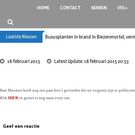
S
HOME
CONTACT
KERKEN
V55+
k
i
p
t
Laatste Nieuws
Buxusplanten in brand in Biezenmortel, ver
o
c
o
n
18 februari 2015
Latest Update: 18 februari 2015 20:53
t
e
n
t
B
art Meesters heeft nog een paar foto’s gevonden die we vergeten zijn te publicere
Klik
HIER
en geniet er nog maar even van.
Geef een reactie