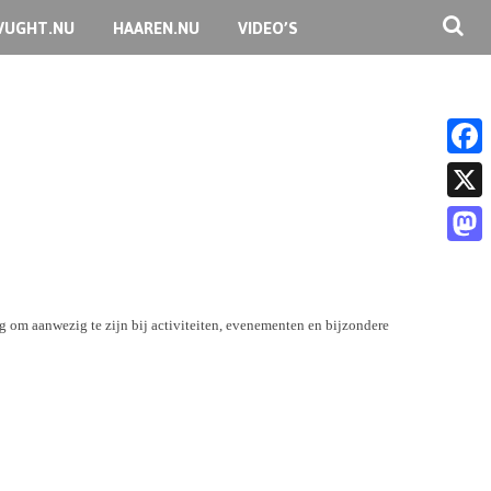
VUGHT.NU
HAAREN.NU
VIDEO’S
F
a
X
c
M
e
a
b
ing om aanwezig te zijn bij activiteiten, evenementen en bijzondere
s
o
t
o
o
k
d
o