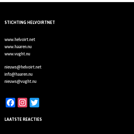
STICHTING HELVOIRTNET
www.helvoirt.net
www.haaren.nu
www.vught.nu
nieuws@helvoirt.net
info@haaren.nu
nieuws@vught.nu
Fa
In
T
ce
st
wi
LAATSTE REACTIES
b
ag
tt
oo
ra
er