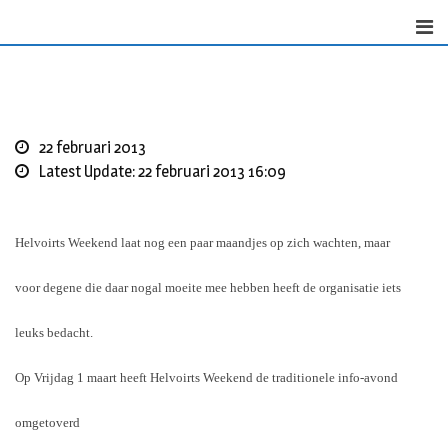
Skip
to
content
22 februari 2013
Latest Update: 22 februari 2013 16:09
Helvoirts Weekend laat nog een paar maandjes op zich wachten, maar
voor degene die daar nogal moeite mee hebben heeft de organisatie iets
leuks bedacht.
Op Vrijdag 1 maart heeft Helvoirts Weekend de traditionele info-avond
omgetoverd