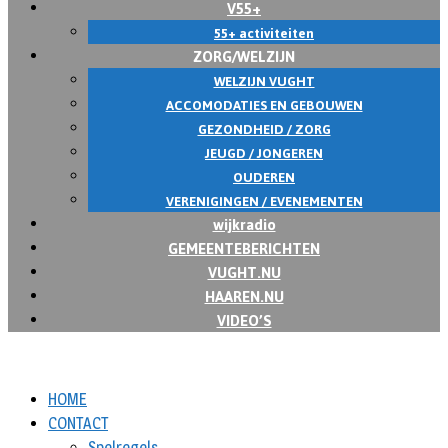
V55+
55+ activiteiten
ZORG/WELZIJN
WELZIJN VUGHT
ACCOMODATIES EN GEBOUWEN
GEZONDHEID / ZORG
JEUGD / JONGEREN
OUDEREN
VERENIGINGEN / EVENEMENTEN
wijkradio
GEMEENTEBERICHTEN
VUGHT.NU
HAAREN.NU
VIDEO’S
HOME
CONTACT
Spelregels