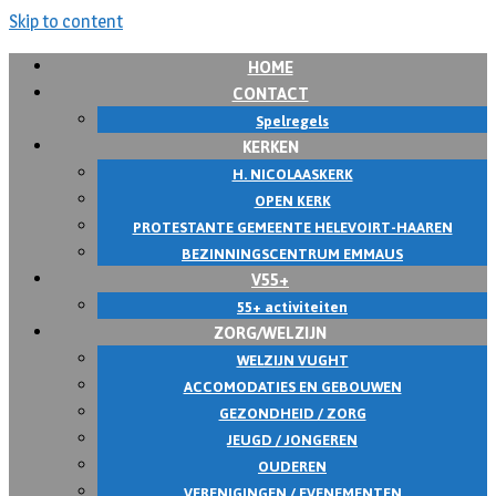
Skip to content
HOME
CONTACT
Spelregels
KERKEN
H. NICOLAASKERK
OPEN KERK
PROTESTANTE GEMEENTE HELEVOIRT-HAAREN
BEZINNINGSCENTRUM EMMAUS
V55+
55+ activiteiten
ZORG/WELZIJN
WELZIJN VUGHT
ACCOMODATIES EN GEBOUWEN
GEZONDHEID / ZORG
JEUGD / JONGEREN
OUDEREN
VERENIGINGEN / EVENEMENTEN