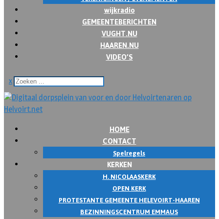
wijkradio
GEMEENTEBERICHTEN
VUGHT.NU
HAAREN.NU
VIDEO’S
x
HOME
CONTACT
Spelregels
KERKEN
H. NICOLAASKERK
OPEN KERK
PROTESTANTE GEMEENTE HELEVOIRT-HAAREN
BEZINNINGSCENTRUM EMMAUS