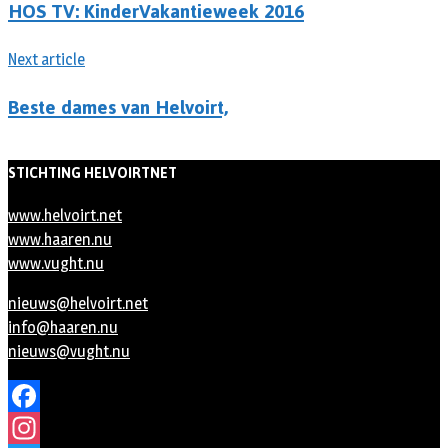
HOS TV: KinderVakantieweek 2016
Next article
Beste dames van Helvoirt,
STICHTING HELVOIRTNET
www.helvoirt.net
www.haaren.nu
www.vught.nu
nieuws@helvoirt.net
info@haaren.nu
nieuws@vught.nu
Facebook