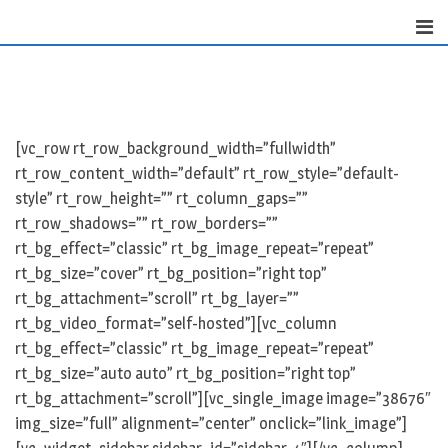
Skip
to
content
[vc_row rt_row_background_width=”fullwidth”
rt_row_content_width=”default” rt_row_style=”default-
style” rt_row_height=”” rt_column_gaps=””
rt_row_shadows=”” rt_row_borders=””
rt_bg_effect=”classic” rt_bg_image_repeat=”repeat”
rt_bg_size=”cover” rt_bg_position=”right top”
rt_bg_attachment=”scroll” rt_bg_layer=””
rt_bg_video_format=”self-hosted”][vc_column
rt_bg_effect=”classic” rt_bg_image_repeat=”repeat”
rt_bg_size=”auto auto” rt_bg_position=”right top”
rt_bg_attachment=”scroll”][vc_single_image image=”38676″
img_size=”full” alignment=”center” onclick=”link_image”]