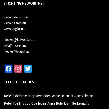
STICHTING HELVOIRTNET
www.helvoirt.net
www.haaren.nu
www.vught.nu
nieuws@helvoirt.net
info@haaren.nu
nieuws@vught.nu
Fa
In
T
ce
st
wi
LAATSTE REACTIES
b
ag
tt
oo
ra
er
Nelleke de bresser
op
Overleden: Annie Bolenius – Berkelmans
k
m
Peter Tuerlings
op
Overleden: Annie Bolenius – Berkelmans