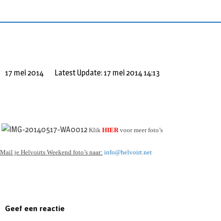
S
k
i
p
t
o
17 mei 2014
Latest Update: 17 mei 2014 14:13
c
o
n
t
e
Klik
HIER
voor meer foto’s
n
t
Mail je Helvoirts Weekend foto’s naar:
info@helvoirt.net
Geef een reactie