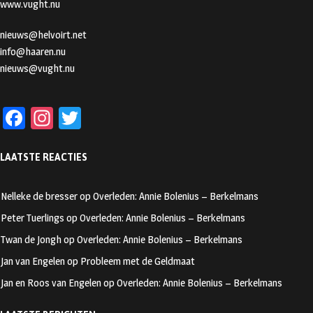
www.vught.nu
nieuws@helvoirt.net
info@haaren.nu
nieuws@vught.nu
Fa
In
T
ce
st
wi
LAATSTE REACTIES
b
ag
tt
oo
ra
er
Nelleke de bresser
op
Overleden: Annie Bolenius – Berkelmans
k
m
Peter Tuerlings
op
Overleden: Annie Bolenius – Berkelmans
Twan de Jongh
op
Overleden: Annie Bolenius – Berkelmans
Jan van Engelen
op
Probleem met de Geldmaat
Jan en Roos van Engelen
op
Overleden: Annie Bolenius – Berkelmans