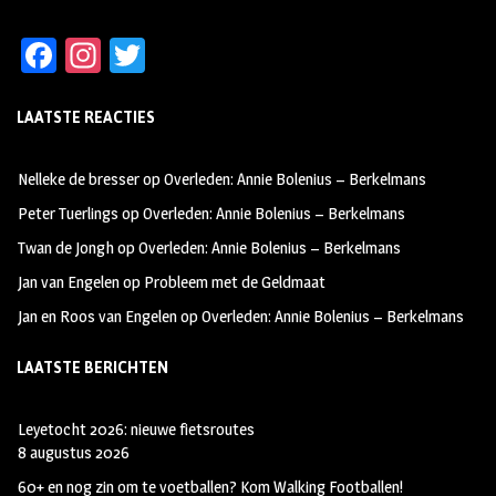
Fa
In
T
ce
st
wi
LAATSTE REACTIES
b
ag
tt
oo
ra
er
Nelleke de bresser
op
Overleden: Annie Bolenius – Berkelmans
k
m
Peter Tuerlings
op
Overleden: Annie Bolenius – Berkelmans
Twan de Jongh
op
Overleden: Annie Bolenius – Berkelmans
Jan van Engelen
op
Probleem met de Geldmaat
Jan en Roos van Engelen
op
Overleden: Annie Bolenius – Berkelmans
LAATSTE BERICHTEN
Leyetocht 2026: nieuwe fietsroutes
8 augustus 2026
60+ en nog zin om te voetballen? Kom Walking Footballen!