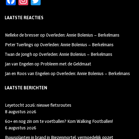
Fa
In
T
ce
st
wi
LAATSTE REACTIES
b
ag
tt
oo
ra
er
Nelleke de bresser
op
Overleden: Annie Bolenius – Berkelmans
k
m
Peter Tuerlings
op
Overleden: Annie Bolenius – Berkelmans
Twan de Jongh
op
Overleden: Annie Bolenius – Berkelmans
Jan van Engelen
op
Probleem met de Geldmaat
Jan en Roos van Engelen
op
Overleden: Annie Bolenius – Berkelmans
LAATSTE BERICHTEN
Leyetocht 2026: nieuwe fietsroutes
8 augustus 2026
60+ en nog zin om te voetballen? Kom Walking Footballen!
6 augustus 2026
Buxusplanten in brand in Biezenmortel, vermoedelijk opzet