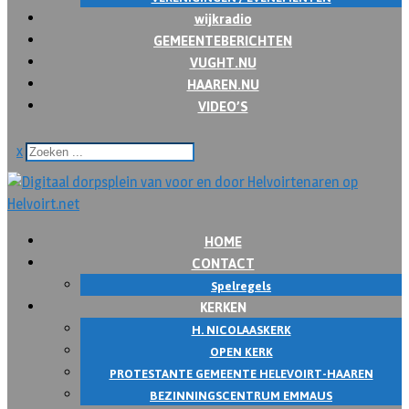
wijkradio
GEMEENTEBERICHTEN
VUGHT.NU
HAAREN.NU
VIDEO’S
x
HOME
CONTACT
Spelregels
KERKEN
H. NICOLAASKERK
OPEN KERK
PROTESTANTE GEMEENTE HELEVOIRT-HAAREN
BEZINNINGSCENTRUM EMMAUS