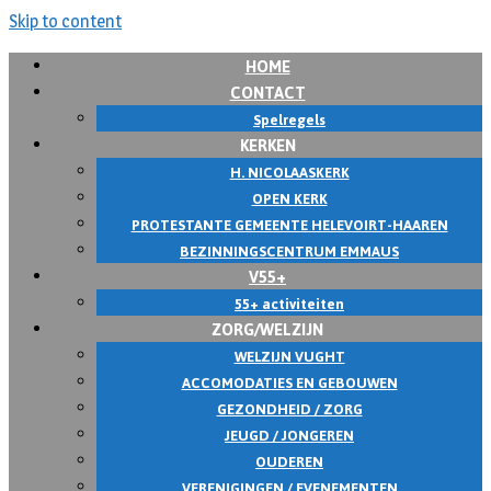
Skip to content
HOME
CONTACT
Spelregels
KERKEN
H. NICOLAASKERK
OPEN KERK
PROTESTANTE GEMEENTE HELEVOIRT-HAAREN
BEZINNINGSCENTRUM EMMAUS
V55+
55+ activiteiten
ZORG/WELZIJN
WELZIJN VUGHT
ACCOMODATIES EN GEBOUWEN
GEZONDHEID / ZORG
JEUGD / JONGEREN
OUDEREN
VERENIGINGEN / EVENEMENTEN