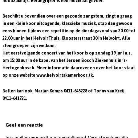
noodzakelijk. Belangrijker is een muzikaal gevoel.
Beschikt u bovendien over een gezonde zangstem, zingt u graag
in een klein koor uitdagende, klassieke muziek, stap dan gewoon
eens binnen tijdens een repetitie op de dinsdagavond van 20.00 tot
22.00 uur in het HelvoirThuis, Kloosterstraat 30 in Helvoirt. Alle
stemgroepen zijn welkom.
Het eerstvolgende concert van het koor is op
zondag 19 juni
a.s.
om 15:00 uur in de kapel van het Jeroen Bosch Ziekenhuis in ‘s-
Hertogenbosch. Meer informatie daarover en over het koor staat
op onze website
www.helvoirtskamerkoor.tk
.
Bellen kan ook: Marjan Kemps 0411-645228 of Tonny van Kreij
0411-641721
.
Geef een reactie
Je e-mailadres wordt niet gepubliceerd.
Vereiste velden zijn