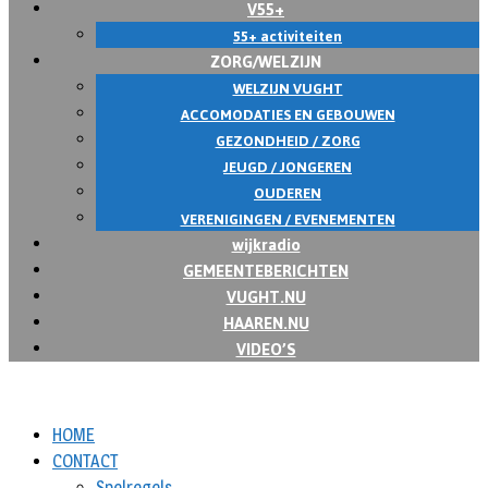
V55+
55+ activiteiten
ZORG/WELZIJN
WELZIJN VUGHT
ACCOMODATIES EN GEBOUWEN
GEZONDHEID / ZORG
JEUGD / JONGEREN
OUDEREN
VERENIGINGEN / EVENEMENTEN
wijkradio
GEMEENTEBERICHTEN
VUGHT.NU
HAAREN.NU
VIDEO’S
HOME
CONTACT
Spelregels