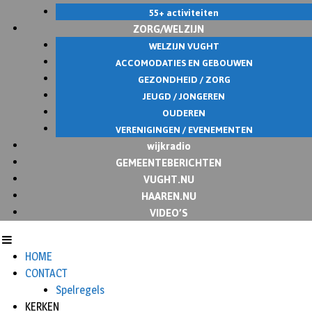
55+ activiteiten
ZORG/WELZIJN
WELZIJN VUGHT
ACCOMODATIES EN GEBOUWEN
GEZONDHEID / ZORG
JEUGD / JONGEREN
OUDEREN
VERENIGINGEN / EVENEMENTEN
wijkradio
GEMEENTEBERICHTEN
VUGHT.NU
HAAREN.NU
VIDEO’S
HOME
CONTACT
Spelregels
KERKEN