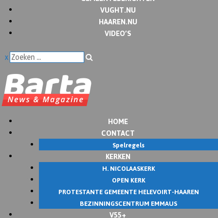
VUGHT.NU
HAAREN.NU
VIDEO’S
x
HOME
CONTACT
Spelregels
KERKEN
H. NICOLAASKERK
OPEN KERK
PROTESTANTE GEMEENTE HELEVOIRT-HAAREN
BEZINNINGSCENTRUM EMMAUS
V55+