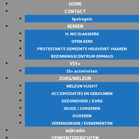
HOME
Skip
CONTACT
to
Spelregels
content
KERKEN
H. NICOLAASKERK
OPEN KERK
PROTESTANTE GEMEENTE HELEVOIRT-HAAREN
BEZINNINGSCENTRUM EMMAUS
V55+
55+ activiteiten
ZORG/WELZIJN
WELZIJN VUGHT
ACCOMODATIES EN GEBOUWEN
GEZONDHEID / ZORG
JEUGD / JONGEREN
OUDEREN
VERENIGINGEN / EVENEMENTEN
wijkradio
GEMEENTEBERICHTEN