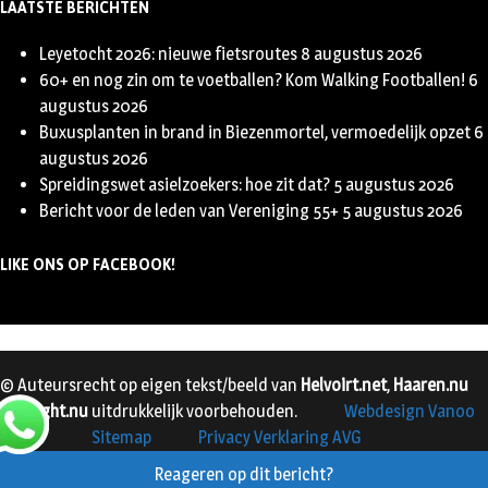
LAATSTE BERICHTEN
Leyetocht 2026: nieuwe fietsroutes
8 augustus 2026
60+ en nog zin om te voetballen? Kom Walking Footballen!
6
augustus 2026
Buxusplanten in brand in Biezenmortel, vermoedelijk opzet
6
augustus 2026
Spreidingswet asielzoekers: hoe zit dat?
5 augustus 2026
Bericht voor de leden van Vereniging 55+
5 augustus 2026
LIKE ONS OP FACEBOOK!
© Auteursrecht op eigen tekst/beeld van
Helvoirt.net
,
Haaren.nu
en
Vught.nu
uitdrukkelijk voorbehouden.
Webdesign Vanoo
Media
Sitemap
Privacy Verklaring AVG
Reageren op dit bericht?