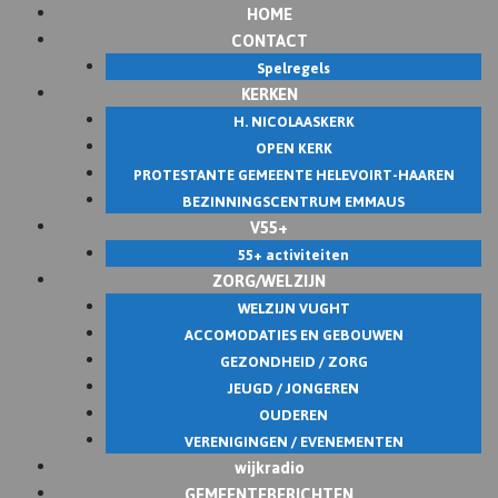
HOME
Skip
CONTACT
to
Spelregels
content
KERKEN
H. NICOLAASKERK
OPEN KERK
PROTESTANTE GEMEENTE HELEVOIRT-HAAREN
BEZINNINGSCENTRUM EMMAUS
V55+
55+ activiteiten
ZORG/WELZIJN
WELZIJN VUGHT
ACCOMODATIES EN GEBOUWEN
GEZONDHEID / ZORG
JEUGD / JONGEREN
OUDEREN
VERENIGINGEN / EVENEMENTEN
wijkradio
GEMEENTEBERICHTEN