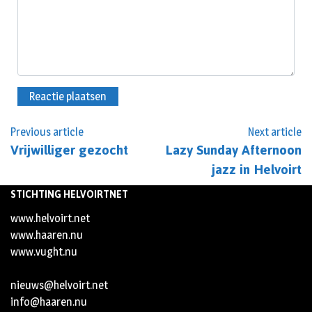
Previous article
Next article
Vrijwilliger gezocht
Lazy Sunday Afternoon
jazz in Helvoirt
STICHTING HELVOIRTNET
www.helvoirt.net
www.haaren.nu
www.vught.nu
nieuws@helvoirt.net
info@haaren.nu