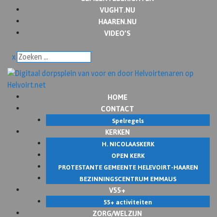
VUGHT.NU
HAAREN.NU
VIDEO’S
x
HOME
CONTACT
Spelregels
KERKEN
H. NICOLAASKERK
OPEN KERK
PROTESTANTE GEMEENTE HELEVOIRT-HAAREN
BEZINNINGSCENTRUM EMMAUS
V55+
55+ activiteiten
ZORG/WELZIJN