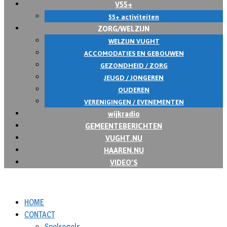
V55+
55+ activiteiten
ZORG/WELZIJN
WELZIJN VUGHT
ACCOMODATIES EN GEBOUWEN
GEZONDHEID / ZORG
JEUGD / JONGEREN
OUDEREN
VERENIGINGEN / EVENEMENTEN
wijkradio
GEMEENTEBERICHTEN
VUGHT.NU
HAAREN.NU
VIDEO’S
HOME
CONTACT
Spelregels