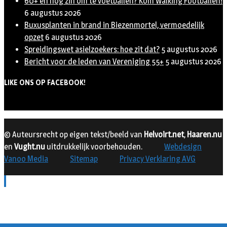
60+ en nog zin om te voetballen? Kom Walking Footballen!
6 augustus 2026
Buxusplanten in brand in Biezenmortel, vermoedelijk
opzet
6 augustus 2026
Spreidingswet asielzoekers: hoe zit dat?
5 augustus 2026
Bericht voor de leden van Vereniging 55+
5 augustus 2026
LIKE ONS OP FACEBOOK!
© Auteursrecht op eigen tekst/beeld van
Helvoirt.net
,
Haaren.nu
en
Vught.nu
uitdrukkelijk voorbehouden.
Webdesign
Vanoo Media
Sitemap
Privacy Verklaring AVG