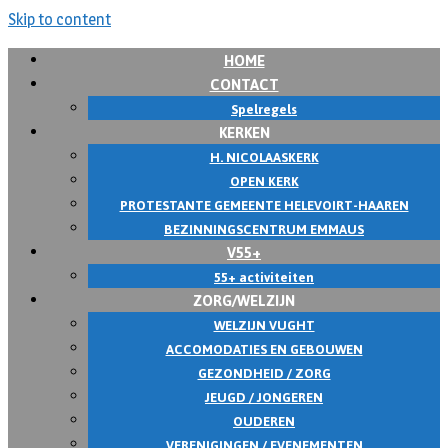
Skip to content
HOME
CONTACT
Spelregels
KERKEN
H. NICOLAASKERK
OPEN KERK
PROTESTANTE GEMEENTE HELEVOIRT-HAAREN
BEZINNINGSCENTRUM EMMAUS
V55+
55+ activiteiten
ZORG/WELZIJN
WELZIJN VUGHT
ACCOMODATIES EN GEBOUWEN
GEZONDHEID / ZORG
JEUGD / JONGEREN
OUDEREN
VERENIGINGEN / EVENEMENTEN