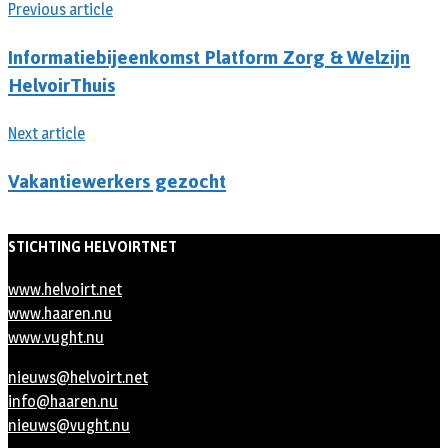
Previous article
Informatiebijeenkomst Platform Zorg & Welzijn
HelvoirThuis
Next article
Vakantiewerkers gezocht
STICHTING HELVOIRTNET
www.helvoirt.net
www.haaren.nu
www.vught.nu
nieuws@helvoirt.net
info@haaren.nu
nieuws@vught.nu