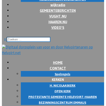
wijkradio
GEMEENTEBERICHTEN
VUGHT.NU
HAAREN.NU
VIDEO’S
x
HOME
CONTACT
Spelregels
KERKEN
H. NICOLAASKERK
OPEN KERK
PROTESTANTE GEMEENTE HELEVOIRT-HAAREN
BEZINNINGSCENTRUM EMMAUS