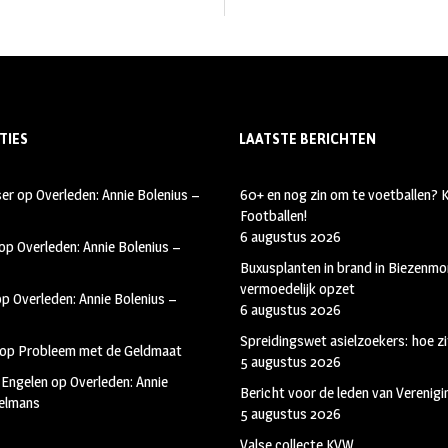
TIES
LAATSTE BERICHTEN
ser
op
Overleden: Annie Bolenius –
60+ en nog zin om te voetballen?
Footballen!
6 augustus 2026
op
Overleden: Annie Bolenius –
Buxusplanten in brand in Biezenmor
vermoedelijk opzet
op
Overleden: Annie Bolenius –
6 augustus 2026
Spreidingswet asielzoekers: hoe zi
op
Probleem met de Geldmaat
5 augustus 2026
 Engelen
op
Overleden: Annie
Bericht voor de leden van Verenig
kelmans
5 augustus 2026
Valse collecte KVW