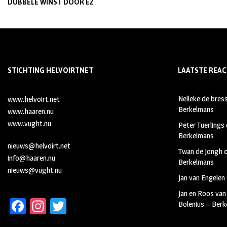
DUBBELE WINST DOOR E2
STICHTING HELVOIRTNET
LAATSTE REAC
Nelleke de bres
www.helvoirt.net
Berkelmans
www.haaren.nu
www.vught.nu
Peter Tuerlings
Berkelmans
nieuws@helvoirt.net
Twan de Jongh
info@haaren.nu
Berkelmans
nieuws@vught.nu
Jan van Engelen
Jan en Roos van
Fa
In
T
Bolenius – Ber
ce
st
wi