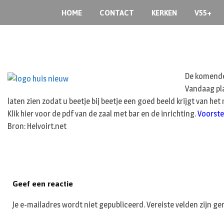
S
HOME
CONTACT
KERKEN
V55+
k
i
p
t
o
De komende 
c
Vandaag pla
o
laten zien zodat u beetje bij beetje een goed beeld krijgt van he
n
t
Klik hier voor de pdf van de zaal met bar en de inrichting.
Voorste
e
Bron: Helvoirt.net
n
t
Geef een reactie
Je e-mailadres wordt niet gepubliceerd.
Vereiste velden zijn 