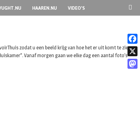
VUGHT.NU
HAAREN.NU
VIDEO’S
rThuis zodat u een beeld krijg van hoe het er uit komt te zien.
F
Huiskamer”. Vanaf morgen gaan we elke dag een aantal foto’s
a
X
c
M
e
a
b
s
o
t
o
o
k
d
o