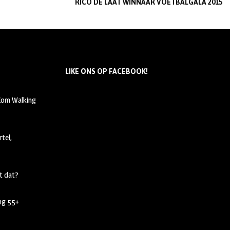
RICO DE LAAT WINNAAR VOETBALGALA 2015
LIKE ONS OP FACEBOOK!
 Kom Walking
tel,
t dat?
ing 55+