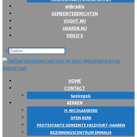
wijkradio
GEMEENTEBERICHTEN
VUGHT.NU
HAAREN.NU
VIDEO’S
x
HOME
CONTACT
Spelregels
KERKEN
H. NICOLAASKERK
OPEN KERK
PROTESTANTE GEMEENTE HELEVOIRT-HAAREN
BEZINNINGSCENTRUM EMMAUS