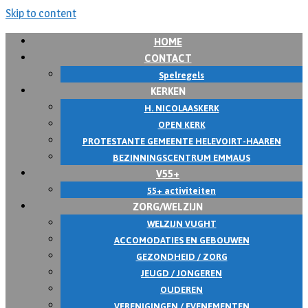
Skip to content
HOME
CONTACT
Spelregels
KERKEN
H. NICOLAASKERK
OPEN KERK
PROTESTANTE GEMEENTE HELEVOIRT-HAAREN
BEZINNINGSCENTRUM EMMAUS
V55+
55+ activiteiten
ZORG/WELZIJN
WELZIJN VUGHT
ACCOMODATIES EN GEBOUWEN
GEZONDHEID / ZORG
JEUGD / JONGEREN
OUDEREN
VERENIGINGEN / EVENEMENTEN