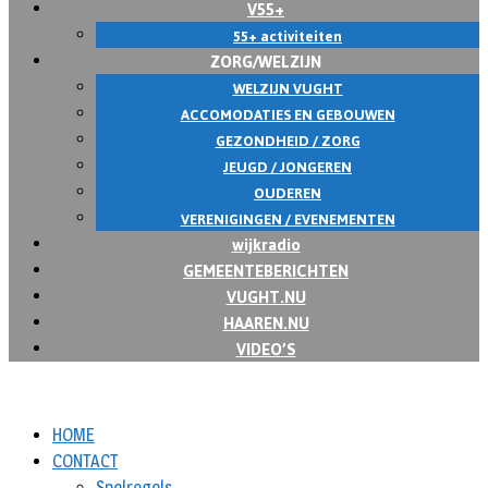
V55+
55+ activiteiten
ZORG/WELZIJN
WELZIJN VUGHT
ACCOMODATIES EN GEBOUWEN
GEZONDHEID / ZORG
JEUGD / JONGEREN
OUDEREN
VERENIGINGEN / EVENEMENTEN
wijkradio
GEMEENTEBERICHTEN
VUGHT.NU
HAAREN.NU
VIDEO’S
HOME
CONTACT
Spelregels