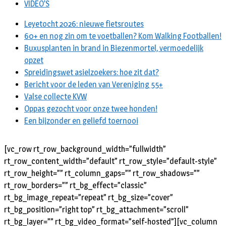
VIDEO’S
Leyetocht 2026: nieuwe fietsroutes
60+ en nog zin om te voetballen? Kom Walking Footballen!
Buxusplanten in brand in Biezenmortel, vermoedelijk
opzet
Spreidingswet asielzoekers: hoe zit dat?
Bericht voor de leden van Vereniging 55+
Valse collecte KVW
Oppas gezocht voor onze twee honden!
Een bijzonder en geliefd toernooi
[vc_row rt_row_background_width=”fullwidth”
rt_row_content_width=”default” rt_row_style=”default-style”
rt_row_height=”” rt_column_gaps=”” rt_row_shadows=””
rt_row_borders=”” rt_bg_effect=”classic”
rt_bg_image_repeat=”repeat” rt_bg_size=”cover”
rt_bg_position=”right top” rt_bg_attachment=”scroll”
rt_bg_layer=”” rt_bg_video_format=”self-hosted”][vc_column