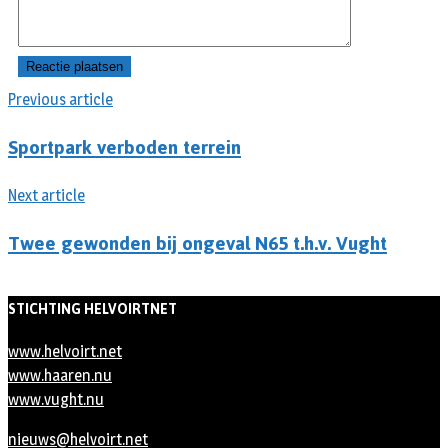
Previous article
Sportpark verboden terrein
Next article
Twee gewonden bij ongeval N65 t.h.v. Vught
STICHTING HELVOIRTNET
www.helvoirt.net
www.haaren.nu
www.vught.nu
nieuws@helvoirt.net