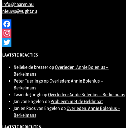
info@haaren.nu
nieuws@vught.nu
Facebook
Instagram
Twitter
LAATSTE REACTIES
Nelleke de bresser
op
Overleden: Annie Bolenius –
Berkelmans
Peter Tuerlings
op
Overleden: Annie Bolenius –
Berkelmans
Twan de Jongh
op
Overleden: Annie Bolenius – Berkelmans
Jan van Engelen
op
Probleem met de Geldmaat
Jan en Roos van Engelen
op
Overleden: Annie Bolenius –
Berkelmans
LAATSTE BERICHTEN