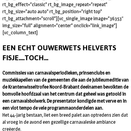
rt_bg_effect=”classic” rt_bg_image_repeat=”repeat”
rt_bg_size=”auto auto” rt_bg_position=”right top”
rt_bg_attachment=”scroll”][vc_single_image image=”36353″
img_size=”full” alignment=”center” onclick=”link_image”]
[vc_column_text]
EEN ECHT OUWERWETS HELVERTS
FISJE….TOCH…
Commissies van carnavalsperiodieken, prinsenclubs en
muziekkapellen van de gemeenten die aan de jubileumeditie van
de Krantenwisseltrofee Noord-Brabant deelnamen bevolkten de
bomvolle hoofdzaal van het centrum dat geheel was getooid in
een carnavalsbolwerk. De presentator kondigde met verve en in
een vlot tempo de vele programmaonderdelen aan.
Het 44-jarig bestaan, liet een breed palet aan optredens zien dat
al vroeg in de avond een gezellige carnavaleske ambiance
creëerde.