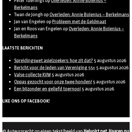
Peter Tuerlings
op
Overleden: Annie Bolenius –
Berkelmans
Twan de Jongh
op
Overleden: Annie Bolenius – Berkelmans
Jan van Engelen
op
Probleem met de Geldmaat
Jan en Roos van Engelen
op
Overleden: Annie Bolenius –
Berkelmans
LAATSTE BERICHTEN
Spreidingswet asielzoekers: hoe zit dat?
5 augustus 2026
Bericht voor de leden van Vereniging 55+
5 augustus 2026
Valse collecte KVW
5 augustus 2026
Oppas gezocht voor onze twee honden!
5 augustus 2026
Een bijzonder en geliefd toernooi
5 augustus 2026
LIKE ONS OP FACEBOOK!
© Auteursrecht op eigen tekst/beeld van
Helvoirt.net
,
Haaren.nu