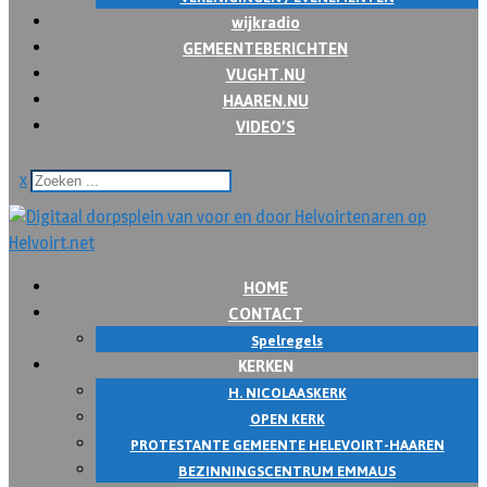
wijkradio
GEMEENTEBERICHTEN
VUGHT.NU
HAAREN.NU
VIDEO’S
x
HOME
CONTACT
Spelregels
KERKEN
H. NICOLAASKERK
OPEN KERK
PROTESTANTE GEMEENTE HELEVOIRT-HAAREN
BEZINNINGSCENTRUM EMMAUS