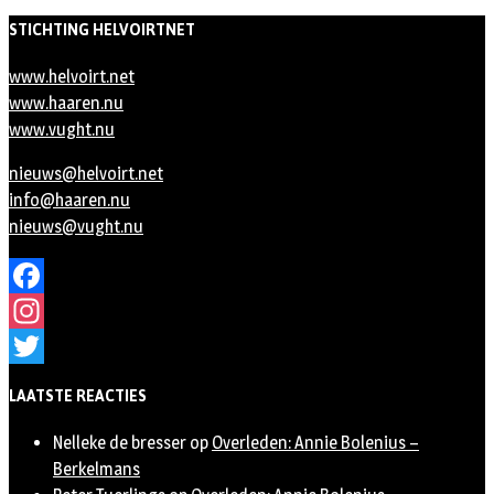
STICHTING HELVOIRTNET
www.helvoirt.net
www.haaren.nu
www.vught.nu
nieuws@helvoirt.net
info@haaren.nu
nieuws@vught.nu
Facebook
Instagram
Twitter
LAATSTE REACTIES
Nelleke de bresser
op
Overleden: Annie Bolenius –
Berkelmans