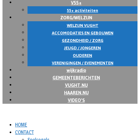
V55+
55+ activiteiten
ZORG/WELZIJN
WELZIJN VUGHT
ACCOMODATIES EN GEBOUWEN
GEZONDHEID / ZORG
JEUGD / JONGEREN
OUDEREN
VERENIGINGEN / EVENEMENTEN
wijkradio
GEMEENTEBERICHTEN
VUGHT.NU
HAAREN.NU
VIDEO’S
HOME
CONTACT
Spelregels