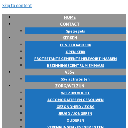
Skip to content
HOME
CONTACT
Spelregels
KERKEN
H. NICOLAASKERK
OPEN KERK
PROTESTANTE GEMEENTE HELEVOIRT-HAAREN
BEZINNINGSCENTRUM EMMAUS
V55+
55+ activiteiten
ZORG/WELZIJN
WELZIJN VUGHT
ACCOMODATIES EN GEBOUWEN
GEZONDHEID / ZORG
JEUGD / JONGEREN
OUDEREN
VERENIGINGEN / EVENEMENTEN