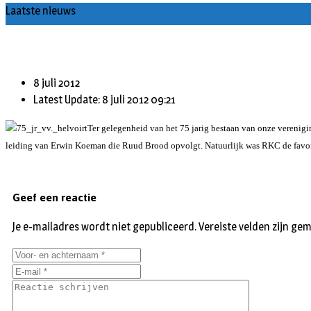
Laatste nieuws
60+ en nog zin om te voetballen? Kom Walking Footballen!
8 juli 2012
Latest Update: 8 juli 2012 09:21
Ter gelegenheid van het 75 jarig bestaan van onze verenigi
leiding van Erwin Koeman die Ruud Brood opvolgt. Natuurlijk was RKC de favorie
Geef een reactie
Je e-mailadres wordt niet gepubliceerd.
Vereiste velden zijn g