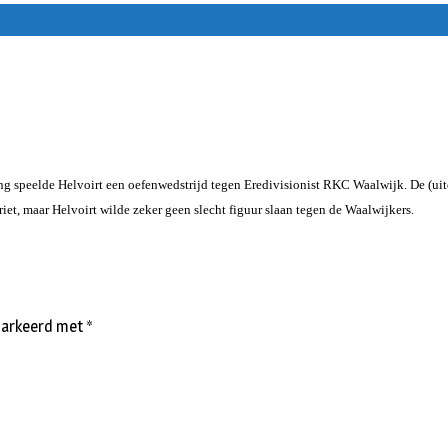
ng speelde Helvoirt een oefenwedstrijd tegen Eredivisionist RKC Waalwijk. De (uite
t, maar Helvoirt wilde zeker geen slecht figuur slaan tegen de Waalwijkers.
emarkeerd met
*