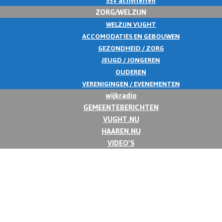
55+ activiteiten
ZORG/WELZIJN
WELZIJN VUGHT
ACCOMODATIES EN GEBOUWEN
GEZONDHEID / ZORG
JEUGD / JONGEREN
OUDEREN
VERENIGINGEN / EVENEMENTEN
wijkradio
GEMEENTEBERICHTEN
VUGHT.NU
HAAREN.NU
VIDEO’S