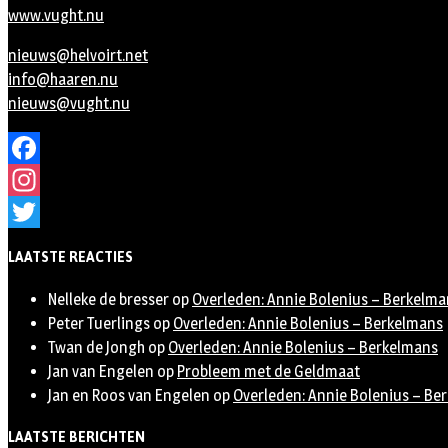
www.vught.nu
nieuws@helvoirt.net
info@haaren.nu
nieuws@vught.nu
Facebook
Instagram
Twitter
LAATSTE REACTIES
Nelleke de bresser
op
Overleden: Annie Bolenius – Berkelma
Peter Tuerlings
op
Overleden: Annie Bolenius – Berkelmans
Twan de Jongh
op
Overleden: Annie Bolenius – Berkelmans
Jan van Engelen
op
Probleem met de Geldmaat
Jan en Roos van Engelen
op
Overleden: Annie Bolenius – Be
LAATSTE BERICHTEN