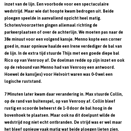
inzet van de lijn. Een voorbode voor een spectaculaire
wedstrijd. Maar wie dat hoopte kwam bedrogen uit. Beide
ploegen speelde in aanvallend opzicht heel matig.
Schoten/voorzetten gingen allemaal richting de
parkeerplaatsen of over de achterlijn. We moeten pas naar de
38e minuut voor een volgend kansje. Menno kopte een corner
goed in, maar opnieuw haalde een Irene verdediger de bal van
de lijn. In de extra tijd stuurde Thijs met een goede diepe bal
Rico op van Venrooy af. De doelman redde op zijn inzet en ook
op de rebound van Menno had van Venrooy een antwoord.
Hoewel de kans(jes) voor Helvoirt waren was 0-0 wel een
logische ruststand.
7 Minuten later kwam daar verandering in. Max stuurde Collin,
op de rand van buitenspel, op van Venrooy af. Collin bleef
rustig en scoorde beheerst de 1-0 door de bal hoog in de
bovenhoek te plaatsen. Maar ook na dit doelpunt wilde de
wedstrijd nog niet echt ontbranden. De strijd was er wel maar
het bleef opnieuw vaak matig wat beide ploegen lieten zien.