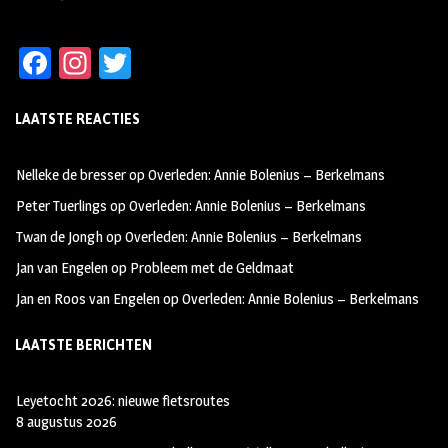
Fa
In
T
ce
st
wi
LAATSTE REACTIES
b
ag
tt
oo
ra
er
Nelleke de bresser
op
Overleden: Annie Bolenius – Berkelmans
k
m
Peter Tuerlings
op
Overleden: Annie Bolenius – Berkelmans
Twan de Jongh
op
Overleden: Annie Bolenius – Berkelmans
Jan van Engelen
op
Probleem met de Geldmaat
Jan en Roos van Engelen
op
Overleden: Annie Bolenius – Berkelmans
LAATSTE BERICHTEN
Leyetocht 2026: nieuwe fietsroutes
8 augustus 2026