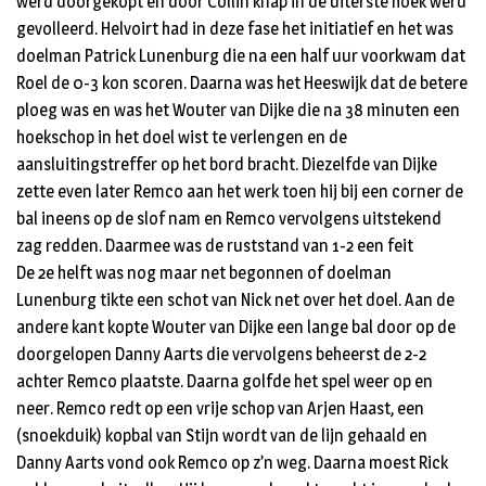
werd doorgekopt en door Collin knap in de uiterste hoek werd
gevolleerd. Helvoirt had in deze fase het initiatief en het was
doelman Patrick Lunenburg die na een half uur voorkwam dat
Roel de 0-3 kon scoren. Daarna was het Heeswijk dat de betere
ploeg was en was het Wouter van Dijke die na 38 minuten een
hoekschop in het doel wist te verlengen en de
aansluitingstreffer op het bord bracht. Diezelfde van Dijke
zette even later Remco aan het werk toen hij bij een corner de
bal ineens op de slof nam en Remco vervolgens uitstekend
zag redden. Daarmee was de ruststand van 1-2 een feit
De 2e helft was nog maar net begonnen of doelman
Lunenburg tikte een schot van Nick net over het doel. Aan de
andere kant kopte Wouter van Dijke een lange bal door op de
doorgelopen Danny Aarts die vervolgens beheerst de 2-2
achter Remco plaatste. Daarna golfde het spel weer op en
neer. Remco redt op een vrije schop van Arjen Haast, een
(snoekduik) kopbal van Stijn wordt van de lijn gehaald en
Danny Aarts vond ook Remco op z’n weg. Daarna moest Rick