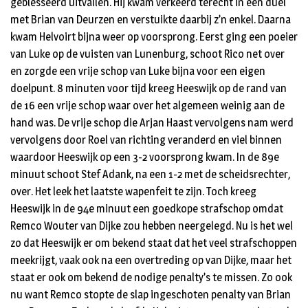
geblesseerd uitvallen. Hij kwam verkeerd terecht in een duel
met Brian van Deurzen en verstuikte daarbij z’n enkel. Daarna
kwam Helvoirt bijna weer op voorsprong. Eerst ging een poeier
van Luke op de vuisten van Lunenburg, schoot Rico net over
en zorgde een vrije schop van Luke bijna voor een eigen
doelpunt. 8 minuten voor tijd kreeg Heeswijk op de rand van
de 16 een vrije schop waar over het algemeen weinig aan de
hand was. De vrije schop die Arjan Haast vervolgens nam werd
vervolgens door Roel van richting veranderd en viel binnen
waardoor Heeswijk op een 3-2 voorsprong kwam. In de 89e
minuut schoot Stef Adank, na een 1-2 met de scheidsrechter,
over. Het leek het laatste wapenfeit te zijn. Toch kreeg
Heeswijk in de 94e minuut een goedkope strafschop omdat
Remco Wouter van Dijke zou hebben neergelegd. Nu is het wel
zo dat Heeswijk er om bekend staat dat het veel strafschoppen
meekrijgt, vaak ook na een overtreding op van Dijke, maar het
staat er ook om bekend de nodige penalty’s te missen. Zo ook
nu want Remco stopte de slap ingeschoten penalty van Brian