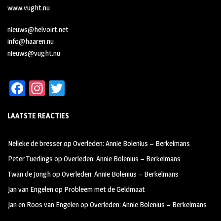
www.vught.nu
nieuws@helvoirt.net
info@haaren.nu
nieuws@vught.nu
Fa
In
T
ce
st
wi
LAATSTE REACTIES
b
ag
tt
oo
ra
er
Nelleke de bresser
op
Overleden: Annie Bolenius – Berkelmans
k
m
Peter Tuerlings
op
Overleden: Annie Bolenius – Berkelmans
Twan de Jongh
op
Overleden: Annie Bolenius – Berkelmans
Jan van Engelen
op
Probleem met de Geldmaat
Jan en Roos van Engelen
op
Overleden: Annie Bolenius – Berkelmans