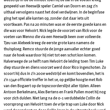
gespeeld van Heeswijk speler Camiel van Doorn en zag z’n
uithaal vervolgens naast het doel verdwijnen. In de beginfase
ging het spel alle kanten op, zonder dat daar iets uit
voortkwam. Pas na 20 minuten was er de eerste goede kans en
die was voor Helvoirt. Nick legde de voorzet van Rick voor de
voeten van Menno die via een Heeswijk been over volleerde.
Tjeu van Alebeek kreeg de eerste grote kans namens de
thuisploeg. Remco stuurde de jonge aanvaller echter goed
naar de hoek waardoor hij niet tot een schot kon komen.
Halverwege de 1e helft nam Helvoirt de leiding toen Tim Luke
diep stuurde en diens voorzet werd door Rico ingeschoten. Zo
scoort hij dus in z’n 200e wedstrijd en komt bovendien, het is
z’n 134e officiële treffer in het 1e, op gelijke hoogte met Rob
van den Bogaert op de topscoorderslijst aller tijden. Alleen
Antoon Berkelmans, Alex Bertens en Frank Pullen moet hij nog
voor zich dulden. Niet lang na de 0-1 verdubbelde Collin de
voorsprong van Helvoirt toen de vrije trap van Luke door Nick