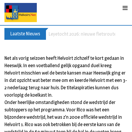
S
k
i
p
t
Laatste Nieuws
Leyetocht 2026: nieuwe fietsroutes
o
c
o
Net als vorig seizoen heeft Helvoirt zichzelf te kort gedaan in
n
Heeswijk. In een voetballend gelijk opgaand duel kreeg
t
Helvoirt misschien wel de beste kansen maar Heeswijk ging er
e
in dat opzicht wat beter mee om en keerde Helvoirt met een 3-
n
2 nederlaag terug naar huis. De titelaspiraties kunnen dus
t
voorlopig de koelkast in.
Onder heerlijke omstandigheden stond de wedstrijd der
subtoppers op het programma. Voor Rico was het een
bijzondere wedstrijd, het was z’n 200e officiële wedstrijd in
Helvoirt 1. Rico was ook betrokken bij de eerste kans van de
wedstrijd in de 6e minuut toen hij de bal in de voeten kreeg