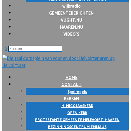
wijkradio
GEMEENTEBERICHTEN
VUGHT.NU
HAAREN.NU
VIDEO’S
x
HOME
CONTACT
Spelregels
KERKEN
H. NICOLAASKERK
OPEN KERK
PROTESTANTE GEMEENTE HELEVOIRT-HAAREN
BEZINNINGSCENTRUM EMMAUS