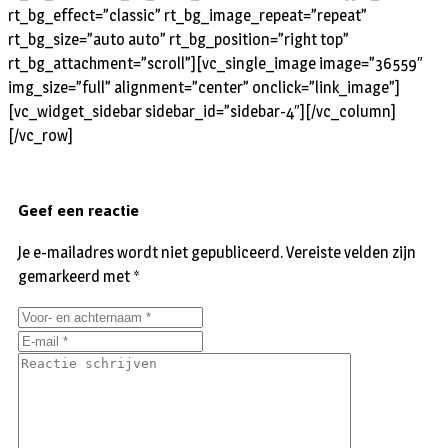
rt_bg_effect=”classic” rt_bg_image_repeat=”repeat”
rt_bg_size=”auto auto” rt_bg_position=”right top”
rt_bg_attachment=”scroll”][vc_single_image image=”36559″
img_size=”full” alignment=”center” onclick=”link_image”]
[vc_widget_sidebar sidebar_id=”sidebar-4″][/vc_column]
[/vc_row]
Geef een reactie
Je e-mailadres wordt niet gepubliceerd.
Vereiste velden zijn
gemarkeerd met
*