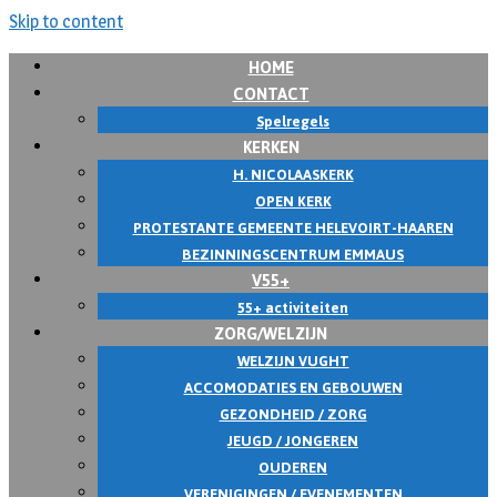
Skip to content
HOME
CONTACT
Spelregels
KERKEN
H. NICOLAASKERK
OPEN KERK
PROTESTANTE GEMEENTE HELEVOIRT-HAAREN
BEZINNINGSCENTRUM EMMAUS
V55+
55+ activiteiten
ZORG/WELZIJN
WELZIJN VUGHT
ACCOMODATIES EN GEBOUWEN
GEZONDHEID / ZORG
JEUGD / JONGEREN
OUDEREN
VERENIGINGEN / EVENEMENTEN