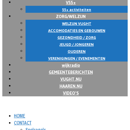
V55+
55+ activiteiten
ZORG/WELZIJN
WELZIJN VUGHT
ACCOMODATIES EN GEBOUWEN
GEZONDHEID / ZORG
JEUGD / JONGEREN
OUDEREN
VERENIGINGEN / EVENEMENTEN
wijkradio
GEMEENTEBERICHTEN
VUGHT.NU
HAAREN.NU
VIDEO’S
HOME
CONTACT
Spelregels