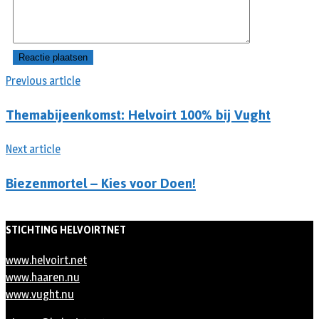
Previous article
Themabijeenkomst: Helvoirt 100% bij Vught
Next article
Biezenmortel – Kies voor Doen!
STICHTING HELVOIRTNET
www.helvoirt.net
www.haaren.nu
www.vught.nu