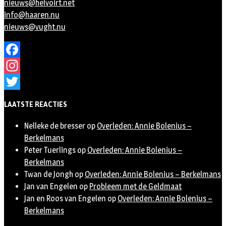
nieuws@helvoirt.net
info@haaren.nu
nieuws@vught.nu
Facebook
Instagram
Twitter
LAATSTE REACTIES
Nelleke de bresser
op
Overleden: Annie Bolenius –
Berkelmans
Peter Tuerlings
op
Overleden: Annie Bolenius –
Berkelmans
Twan de Jongh
op
Overleden: Annie Bolenius – Berkelmans
Jan van Engelen
op
Probleem met de Geldmaat
Jan en Roos van Engelen
op
Overleden: Annie Bolenius –
Berkelmans