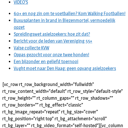
VIDEO’S
60+ en nog zin om te voetballen? Kom Walking Footballen!
Buxusplanten in brand in Biezenmortel, vermoedelijk
opzet
Spreidingswet asielzoekers: hoe zit dat?
Bericht voor de leden van Vereniging 55+
Valse collecte KVW
Oppas gezocht voor onze twee honden!
Een bijzonder en geliefd toernooi
Vught moet naar Den Haag: geen opvang asielzoekers
[vc_row rt_row_background_width=”fullwidth”
rt_row_content_width=”default” rt_row_style=”default-style”
rt_row_height=”” rt_column_gaps=”” rt_row_shadows=””
rt_row_borders=”” rt_bg_effect=”classic”
rt_bg_image_repeat=”repeat” rt_bg_size=”cover”
rt_bg_position=”right top” rt_bg_attachment=”scroll”
rt_bg_layer=”” rt_bg_video_format=”self-hosted”][vc_column