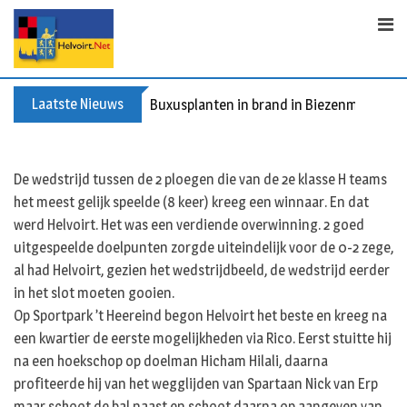
S
k
i
p
t
Laatste Nieuws
Buxusplanten in brand in Biezenmortel, v
o
c
o
De wedstrijd tussen de 2 ploegen die van de 2e klasse H teams
n
het meest gelijk speelde (8 keer) kreeg een winnaar. En dat
t
werd Helvoirt. Het was een verdiende overwinning. 2 goed
e
uitgespeelde doelpunten zorgde uiteindelijk voor de 0-2 zege,
n
al had Helvoirt, gezien het wedstrijdbeeld, de wedstrijd eerder
t
in het slot moeten gooien.
Op Sportpark ’t Heereind begon Helvoirt het beste en kreeg na
een kwartier de eerste mogelijkheden via Rico. Eerst stuitte hij
na een hoekschop op doelman Hicham Hilali, daarna
profiteerde hij van het wegglijden van Spartaan Nick van Erp
maar schoot de bal naast en schoot daarna op aangeven van