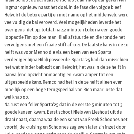
Ingmar opnieuw naast het doel. In de fase die volgde bleef
Helvoirt de betere partij en met name op het middenveld werd
veelvuldig de bal veroverd. Veel mogelijkheden leverde het
overigens niet op, totdat na 42 minuten Luke na een goede
loopactie Tim op doelman Hilali afstuurde en die rondde het
vervolgens met een fraaie stift af: 0-1. De laatste kans in de 1e
helft was voor Menno die via een been van een Sparta
verdediger bijna Hilali passeerde. Sparta’25 had dan misschien
net wat minder balbezit dan Helvoirt, het was in de 1e helft in
aanvallend opzicht onmachtig en kwam amper tot een
uitgespeelde kans. Remco had het in de 1e helft alleen even
moeilijk op een hoge terugspeelbal van Rico maar loste dat
wel knap op.
Na rust een feller Sparta’25 dat in de eerste 5 minuten tot 3
goede kansen kwam. Eerst schoot Niels van Lieshout uit de
draai naast, daarna waaide een schot van Freek Schoones net
voorbij de kruising en Schoones zag even later z’n inzet door