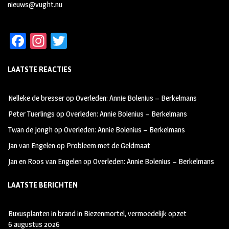
nieuws@vught.nu
Fa
In
T
ce
st
wi
LAATSTE REACTIES
b
ag
tt
oo
ra
er
Nelleke de bresser
op
Overleden: Annie Bolenius – Berkelmans
k
m
Peter Tuerlings
op
Overleden: Annie Bolenius – Berkelmans
Twan de Jongh
op
Overleden: Annie Bolenius – Berkelmans
Jan van Engelen
op
Probleem met de Geldmaat
Jan en Roos van Engelen
op
Overleden: Annie Bolenius – Berkelmans
LAATSTE BERICHTEN
Buxusplanten in brand in Biezenmortel, vermoedelijk opzet
6 augustus 2026