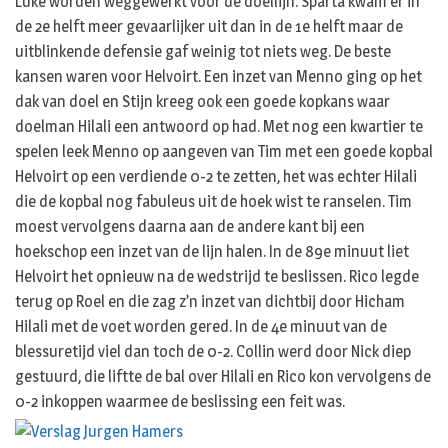
Luke worden weggewerkt voor de doellijn. Sparta kwam er in
de 2e helft meer gevaarlijker uit dan in de 1e helft maar de
uitblinkende defensie gaf weinig tot niets weg. De beste
kansen waren voor Helvoirt. Een inzet van Menno ging op het
dak van doel en Stijn kreeg ook een goede kopkans waar
doelman Hilali een antwoord op had. Met nog een kwartier te
spelen leek Menno op aangeven van Tim met een goede kopbal
Helvoirt op een verdiende 0-2 te zetten, het was echter Hilali
die de kopbal nog fabuleus uit de hoek wist te ranselen. Tim
moest vervolgens daarna aan de andere kant bij een
hoekschop een inzet van de lijn halen. In de 89e minuut liet
Helvoirt het opnieuw na de wedstrijd te beslissen. Rico legde
terug op Roel en die zag z’n inzet van dichtbij door Hicham
Hilali met de voet worden gered. In de 4e minuut van de
blessuretijd viel dan toch de 0-2. Collin werd door Nick diep
gestuurd, die liftte de bal over Hilali en Rico kon vervolgens de
0-2 inkoppen waarmee de beslissing een feit was.