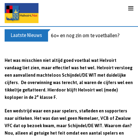
Skip
to
content
Laatste Nieuws
60+ en nog zin om te voetballen? Kom Wal
Het was misschien niet altijd goed voetbal wat Helvoirt
vandaag liet zien, maar effectief was het wel. Helvoirt versloeg
een aanvallend machteloos Schijndel/DE WIT met duidelijke
cijfers. De overwinning was terecht, al waren de cijfers wel een
tikkeltje geflatteerd. Hierdoor blijft Helvoirt wel (mede)
e
koploper in de 2
klasse F.
Een wedstrijd waar een paar spelers, stafleden en supporters
naar uitkeken. Het was dan wel geen Nemelaer, VCB of Zwaluw
VFC dat op bezoek kwam, maar Schijndel/DE WIT. Waarom dan?
Nou, alleen al getuige het feit omdat een aantal spelers en