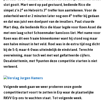
slot gooit. Mart werd op pad gestuurd, bediende Rico die
e
e
simpel z’n 2
en Helvoirts 3
treffer kon aantekenen. Voor de
e
zekerheid werd er 2 minuten later nog een 4
treffer bij gedaan
en dat was juist een doelpunt van de invallers. Paul stuurde
Mart diep, die bediende Rico die klaar legde voor Koen Assel die
met een laag schot Schoenmaker kansloos liet. Met name voor
Koen was dit een fraaie binnenkomer want hij stond nog maar
een halve minuut in het veld. Roel was in de extra tijd nog dicht
bij de 5-0, maar 4-0 was uiteindelijk de eindstand. Terechte
overwinning, maar toch wel met wat geflatteerde cijfers.
Desalniettemin, met 9 punten deze competitie starten is niet
verkeerd.
Volgende week gaan we weer proberen onze goede
competitiestart voort te zetten in Erp waar de plaatselijke
RKVV Erp ons te wachten staat. Tot volgende week.