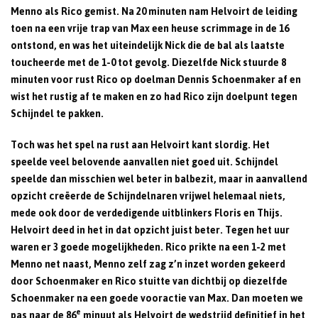
Menno als Rico gemist. Na 20 minuten nam Helvoirt de leiding
toen na een vrije trap van Max een heuse scrimmage in de 16
ontstond, en was het uiteindelijk Nick die de bal als laatste
toucheerde met de 1-0 tot gevolg. Diezelfde Nick stuurde 8
minuten voor rust Rico op doelman Dennis Schoenmaker af en
wist het rustig af te maken en zo had Rico zijn doelpunt tegen
Schijndel te pakken.
Toch was het spel na rust aan Helvoirt kant slordig. Het
speelde veel belovende aanvallen niet goed uit. Schijndel
speelde dan misschien wel beter in balbezit, maar in aanvallend
opzicht creëerde de Schijndelnaren vrijwel helemaal niets,
mede ook door de verdedigende uitblinkers Floris en Thijs.
Helvoirt deed in het in dat opzicht juist beter. Tegen het uur
waren er 3 goede mogelijkheden. Rico prikte na een 1-2 met
Menno net naast, Menno zelf zag z’n inzet worden gekeerd
door Schoenmaker en Rico stuitte van dichtbij op diezelfde
Schoenmaker na een goede vooractie van Max. Dan moeten we
e
pas naar de 86
minuut als Helvoirt de wedstrijd definitief in het