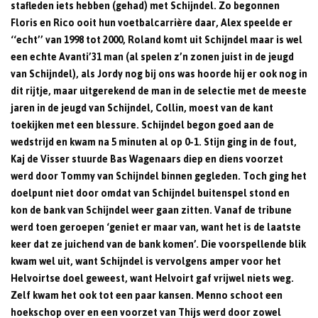
stafleden iets hebben (gehad) met Schijndel. Zo begonnen
Floris en Rico ooit hun voetbalcarrière daar, Alex speelde er
‘‘echt’’ van 1998 tot 2000, Roland komt uit Schijndel maar is wel
een echte Avanti’31 man (al spelen z’n zonen juist in de jeugd
van Schijndel), als Jordy nog bij ons was hoorde hij er ook nog in
dit rijtje, maar uitgerekend de man in de selectie met de meeste
jaren in de jeugd van Schijndel, Collin, moest van de kant
toekijken met een blessure. Schijndel begon goed aan de
wedstrijd en kwam na 5 minuten al op 0-1. Stijn ging in de fout,
Kaj de Visser stuurde Bas Wagenaars diep en diens voorzet
werd door Tommy van Schijndel binnen gegleden. Toch ging het
doelpunt niet door omdat van Schijndel buitenspel stond en
kon de bank van Schijndel weer gaan zitten. Vanaf de tribune
werd toen geroepen ‘geniet er maar van, want het is de laatste
keer dat ze juichend van de bank komen’. Die voorspellende blik
kwam wel uit, want Schijndel is vervolgens amper voor het
Helvoirtse doel geweest, want Helvoirt gaf vrijwel niets weg.
Zelf kwam het ook tot een paar kansen. Menno schoot een
hoekschop over en een voorzet van Thijs werd door zowel