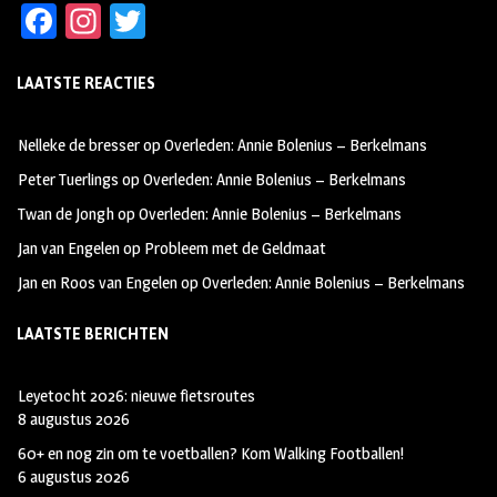
Fa
In
T
ce
st
wi
LAATSTE REACTIES
b
ag
tt
oo
ra
er
Nelleke de bresser
op
Overleden: Annie Bolenius – Berkelmans
k
m
Peter Tuerlings
op
Overleden: Annie Bolenius – Berkelmans
Twan de Jongh
op
Overleden: Annie Bolenius – Berkelmans
Jan van Engelen
op
Probleem met de Geldmaat
Jan en Roos van Engelen
op
Overleden: Annie Bolenius – Berkelmans
LAATSTE BERICHTEN
Leyetocht 2026: nieuwe fietsroutes
8 augustus 2026
60+ en nog zin om te voetballen? Kom Walking Footballen!
6 augustus 2026