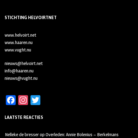
STICHTING HELVOIRTNET
www.helvoirt.net
www.haaren.nu
www.vught.nu
nieuws@helvoirt.net
info@haaren.nu
nieuws@vught.nu
Fa
In
T
ce
st
wi
LAATSTE REACTIES
b
ag
tt
oo
ra
er
Nelleke de bresser
op
Overleden: Annie Bolenius – Berkelmans