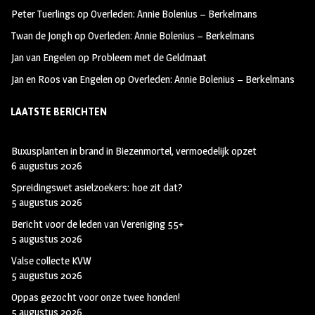
k
m
Peter Tuerlings
op
Overleden: Annie Bolenius – Berkelmans
Twan de Jongh
op
Overleden: Annie Bolenius – Berkelmans
Jan van Engelen
op
Probleem met de Geldmaat
Jan en Roos van Engelen
op
Overleden: Annie Bolenius – Berkelmans
LAATSTE BERICHTEN
Buxusplanten in brand in Biezenmortel, vermoedelijk opzet
6 augustus 2026
Spreidingswet asielzoekers: hoe zit dat?
5 augustus 2026
Bericht voor de leden van Vereniging 55+
5 augustus 2026
Valse collecte KVW
5 augustus 2026
Oppas gezocht voor onze twee honden!
5 augustus 2026