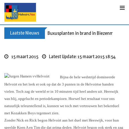
S
k
i
p
t
Laatste Nieuws
Buxusplanten in brand in Biezenmortel, v
o
c
o
15 maart 2015
Latest Update: 15 maart 2015 18:54
n
t
e
Bijna de hele wedstrijd domineerde
n
Helvoirt en het leek er ook op dat de 3 punten in de Helvoirtse handen
t
vielen. Toch zag de wereld er in 10 minuten tijd heel anders uit. Heeswijk
was blij, opgelucht en periodekampioen. Hoewel het resultaat voor ons
natuurlijk teleurstellend is, kunnen we toch met vertrouwen het bekerduel
met Kozakken Boys tegemoet zien.
Zonder Nick en Rick begon Helvoirt aan het duel met Heeswijk, voor hun
speelde Koen A en Tim die dat prima deden. Helvoirt begon ook sterk en zag