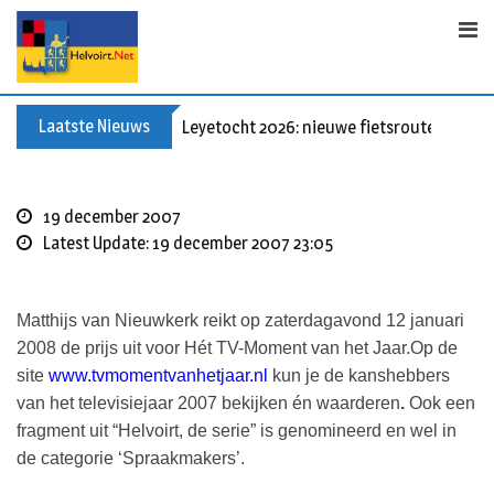
Skip
to
content
Laatste Nieuws
Leyetocht 2026: nieuwe fietsroutes
19 december 2007
Latest Update: 19 december 2007 23:05
Matthijs van Nieuwkerk reikt op zaterdagavond 12 januari
2008 de prijs uit voor Hét TV-Moment van het Jaar.
Op de
site
www.tvmomentvanhetjaar.nl
kun je de
kanshebbers
van het televisiejaar 2007
bekijken én waarderen
.
Ook een
fragment uit “Helvoirt, de serie” is genomineerd en wel in
de categorie ‘Spraakmakers’.