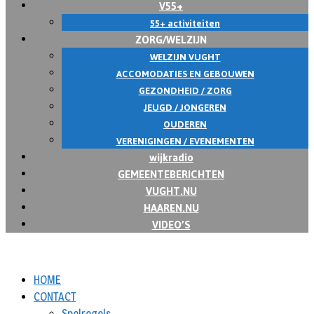
V55+
55+ activiteiten
ZORG/WELZIJN
WELZIJN VUGHT
ACCOMODATIES EN GEBOUWEN
GEZONDHEID / ZORG
JEUGD / JONGEREN
OUDEREN
VERENIGINGEN / EVENEMENTEN
wijkradio
GEMEENTEBERICHTEN
VUGHT.NU
HAAREN.NU
VIDEO’S
HOME
CONTACT
Spelregels