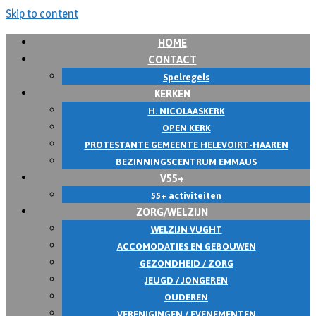
Skip to content
HOME
CONTACT
Spelregels
KERKEN
H. NICOLAASKERK
OPEN KERK
PROTESTANTE GEMEENTE HELEVOIRT-HAAREN
BEZINNINGSCENTRUM EMMAUS
V55+
55+ activiteiten
ZORG/WELZIJN
WELZIJN VUGHT
ACCOMODATIES EN GEBOUWEN
GEZONDHEID / ZORG
JEUGD / JONGEREN
OUDEREN
VERENIGINGEN / EVENEMENTEN