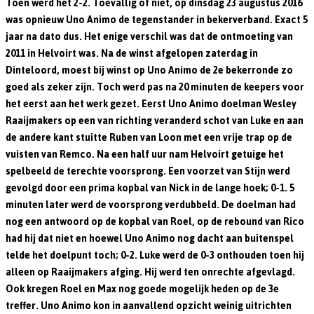
Toen werd het 2-2. Toevallig of niet, op dinsdag 23 augustus 2016
was opnieuw Uno Animo de tegenstander in bekerverband. Exact 5
jaar na dato dus. Het enige verschil was dat de ontmoeting van
2011 in Helvoirt was. Na de winst afgelopen zaterdag in
Dinteloord, moest bij winst op Uno Animo de 2e bekerronde zo
goed als zeker zijn. Toch werd pas na 20 minuten de keepers voor
het eerst aan het werk gezet. Eerst Uno Animo doelman Wesley
Raaijmakers op een van richting veranderd schot van Luke en aan
de andere kant stuitte Ruben van Loon met een vrije trap op de
vuisten van Remco. Na een half uur nam Helvoirt getuige het
spelbeeld de terechte voorsprong. Een voorzet van Stijn werd
gevolgd door een prima kopbal van Nick in de lange hoek; 0-1. 5
minuten later werd de voorsprong verdubbeld. De doelman had
nog een antwoord op de kopbal van Roel, op de rebound van Rico
had hij dat niet en hoewel Uno Animo nog dacht aan buitenspel
telde het doelpunt toch; 0-2. Luke werd de 0-3 onthouden toen hij
alleen op Raaijmakers afging. Hij werd ten onrechte afgevlagd.
Ook kregen Roel en Max nog goede mogelijk heden op de 3e
treffer. Uno Animo kon in aanvallend opzicht weinig uitrichten