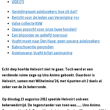
VIDEO’S
Spreidingswet asielzoekers: hoe zit dat?
Bericht voor de leden van Vereniging 55+
Valse collecte KVW
Oppas gezocht voor onze twee honden!
Een bijzonder en geliefd toernooi
Vught moet naar Den Haag: geen opvang asielzoekers
Babyschoentje gevonden
Asielopvang: Vught krijgt aanmaning
Echt diep hoefde Helvoirt niet te gaan. Toch werd er een
verdiende ruime zege op Uno Animo geboekt. Daardoor is
Helvoirt, samen met Wilhelmina’26, met 6 punten uit 2 duels al
zeker van de 2e bekerronde.
Op dinsdag 23 augustus 2011 speelde Helvoirt ook een
bekerwedstrijd. De tegenstander van toen was……. Uno Animo.