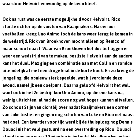
waardoor Helvoirt eenvoudig op de been bleef.
Ook na rust was de eerste mogelijkheid voor Helvoirt. Rico
stuitte echter op de vuisten van Raaijmakers. Na een uur
voetballen kreeg Uno Animo toch de kans weer terug te komen in
de wedstrijd. Rick van Broekhoven mocht alleen op Remco af
maar schoot naast. Waar van Broekhoven het dus liet liggen er
weer een wedstrijd van te maken, besliste Helvoirt aan de andere
kant het duel. Max ging een combinatie aan met Collin en rondde
uiteindelijk af met een droge knal in de korte hoek. En zo kreeg de
jongeling, die opnieuw sterk speelde, wat hij verdiende deze
avond, namelijk een doelpunt. Daarna geloofd Helvoirt het wel,
want ook in het 2e bedrijf kon Uno Animo, op die ene kans na,
weinig uitrichten, al had de score nog wel hoger kunnen uitvallen.
Zo schoot Stijn van dichtbij over nadat Raaijmakers een corner
van Luke losliet en gingen nog schoten van Luke en Rico net naast
het doel. Een kwartier voor tijd werd bij de thuisploeg nog Dennis
Douadi uit het veld gestuurd na een overtreding op Rico. Douadi
stond toen nog maar 10 minuten in het veld. Na afloop kwam het