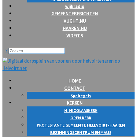
wijkradio
GEMEENTEBERICHTEN
VUGHT.NU
HAAREN.NU
VIDEO’S
x
HOME
CONTACT
Spelregels
KERKEN
H. NICOLAASKERK
OPEN KERK
PROTESTANTE GEMEENTE HELEVOIRT-HAAREN
BEZINNINGSCENTRUM EMMAUS