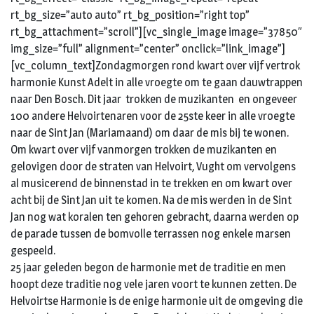
rt_bg_size=”auto auto” rt_bg_position=”right top”
rt_bg_attachment=”scroll”][vc_single_image image=”37850″
img_size=”full” alignment=”center” onclick=”link_image”]
[vc_column_text]Zondagmorgen rond kwart over vijf vertrok
harmonie Kunst Adelt in alle vroegte om te gaan dauwtrappen
naar Den Bosch. Dit jaar trokken de muzikanten en ongeveer
100 andere Helvoirtenaren voor de 25ste keer in alle vroegte
naar de Sint Jan (Mariamaand) om daar de mis bij te wonen.
Om kwart over vijf vanmorgen trokken de muzikanten en
gelovigen door de straten van Helvoirt, Vught om vervolgens
al musicerend de binnenstad in te trekken en om kwart over
acht bij de Sint Jan uit te komen. Na de mis werden in de Sint
Jan nog wat koralen ten gehoren gebracht, daarna werden op
de parade tussen de bomvolle terrassen nog enkele marsen
gespeeld.
25 jaar geleden begon de harmonie met de traditie en men
hoopt deze traditie nog vele jaren voort te kunnen zetten. De
Helvoirtse Harmonie is de enige harmonie uit de omgeving die