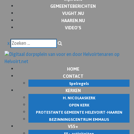
GEMEENTEBERICHTEN
VUGHT.NU
HAAREN.NU
VIDEO’S
x
HOME
CONTACT
Spelregels
KERKEN
H. NICOLAASKERK
OPEN KERK
PROTESTANTE GEMEENTE HELEVOIRT-HAAREN
BEZINNINGSCENTRUM EMMAUS
V55+
55+ activiteiten