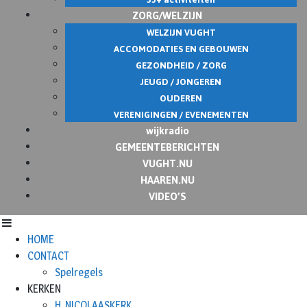
ZORG/WELZIJN
WELZIJN VUGHT
ACCOMODATIES EN GEBOUWEN
GEZONDHEID / ZORG
JEUGD / JONGEREN
OUDEREN
VERENIGINGEN / EVENEMENTEN
wijkradio
GEMEENTEBERICHTEN
VUGHT.NU
HAAREN.NU
VIDEO’S
HOME
CONTACT
Spelregels
KERKEN
H. NICOLAASKERK