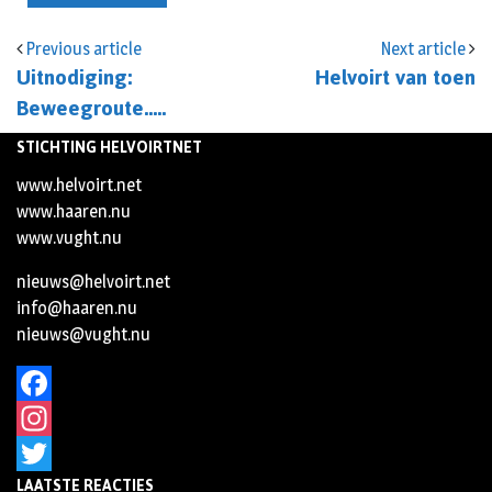
Previous article
Next article
Uitnodiging:
Helvoirt van toen
Beweegroute…..
STICHTING HELVOIRTNET
www.helvoirt.net
www.haaren.nu
www.vught.nu
nieuws@helvoirt.net
info@haaren.nu
nieuws@vught.nu
Facebook
Instagram
LAATSTE REACTIES
Twitter