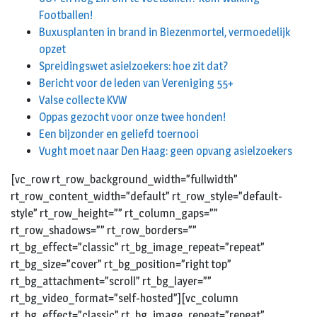
Footballen!
Buxusplanten in brand in Biezenmortel, vermoedelijk
opzet
Spreidingswet asielzoekers: hoe zit dat?
Bericht voor de leden van Vereniging 55+
Valse collecte KVW
Oppas gezocht voor onze twee honden!
Een bijzonder en geliefd toernooi
Vught moet naar Den Haag: geen opvang asielzoekers
[vc_row rt_row_background_width=”fullwidth”
rt_row_content_width=”default” rt_row_style=”default-
style” rt_row_height=”” rt_column_gaps=””
rt_row_shadows=”” rt_row_borders=””
rt_bg_effect=”classic” rt_bg_image_repeat=”repeat”
rt_bg_size=”cover” rt_bg_position=”right top”
rt_bg_attachment=”scroll” rt_bg_layer=””
rt_bg_video_format=”self-hosted”][vc_column
rt_bg_effect=”classic” rt_bg_image_repeat=”repeat”